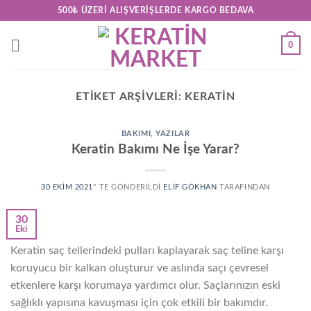
Skip
500₺ ÜZERI ALIŞVERIŞLERDE KARGO BEDAVA
to
content
0
ETIKET ARŞIVLERI:
KERATIN
BAKIMI
,
YAZILAR
Keratin Bakımı Ne İşe Yarar?
30 EKIM 2021
’' TE GÖNDERILDI
ELIF GÖKHAN
TARAFINDAN
30
Eki
Keratin saç tellerindeki pulları kaplayarak saç teline karşı
koruyucu bir kalkan oluşturur ve aslında saçı çevresel
etkenlere karşı korumaya yardımcı olur. Saçlarınızın eski
sağlıklı yapısına kavuşması için çok etkili bir bakımdır.