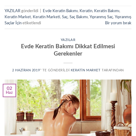
YAZILAR
gönderildi
|
Evde Keratin Bakımı
,
Keratin
,
Keratin Bakımı
,
Keratin Market
,
Keratin Marketi
,
Saç
,
Saç Bakımı
,
Yıpranmış Saç
,
Yıpranmış
Saçlar İçin
etiketlendi
Bir yorum bırak
YAZILAR
Evde Keratin Bakımı Dikkat Edilmesi
Gerekenler
2 HAZIRAN 2019
’' TE GÖNDERILDI
KERATIN MARKET
TARAFINDAN
02
Haz