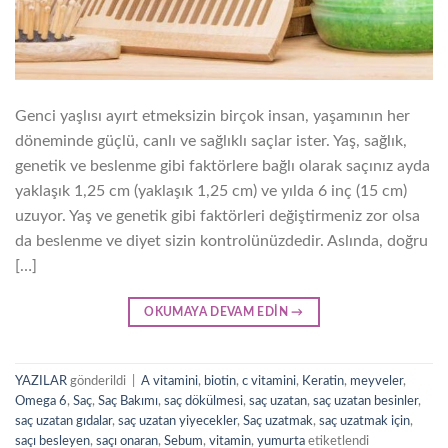
Genci yaşlısı ayırt etmeksizin birçok insan, yaşamının her
döneminde güçlü, canlı ve sağlıklı saçlar ister. Yaş, sağlık,
genetik ve beslenme gibi faktörlere bağlı olarak saçınız ayda
yaklaşık 1,25 cm (yaklaşık 1,25 cm) ve yılda 6 inç (15 cm)
uzuyor. Yaş ve genetik gibi faktörleri değiştirmeniz zor olsa
da beslenme ve diyet sizin kontrolünüzdedir. Aslında, doğru
[…]
OKUMAYA DEVAM EDIN
→
YAZILAR
gönderildi
|
A vitamini
,
biotin
,
c vitamini
,
Keratin
,
meyveler
,
Omega 6
,
Saç
,
Saç Bakımı
,
saç dökülmesi
,
saç uzatan
,
saç uzatan besinler
,
saç uzatan gıdalar
,
saç uzatan yiyecekler
,
Saç uzatmak
,
saç uzatmak için
,
saçı besleyen
,
saçı onaran
,
Sebum
,
vitamin
,
yumurta
etiketlendi