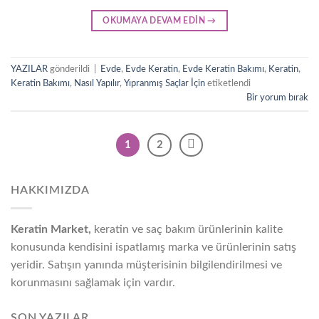
OKUMAYA DEVAM EDIN
→
YAZILAR
gönderildi
|
Evde
,
Evde Keratin
,
Evde Keratin Bakımı
,
Keratin
,
Keratin Bakımı
,
Nasıl Yapılır
,
Yıpranmış Saçlar İçin
etiketlendi
Bir yorum bırak
1
2
HAKKIMIZDA
Keratin Market,
keratin ve saç bakım ürünlerinin kalite
konusunda kendisini ispatlamış marka ve ürünlerinin satış
yeridir. Satışın yanında müşterisinin bilgilendirilmesi ve
korunmasını sağlamak için vardır.
SON YAZILAR