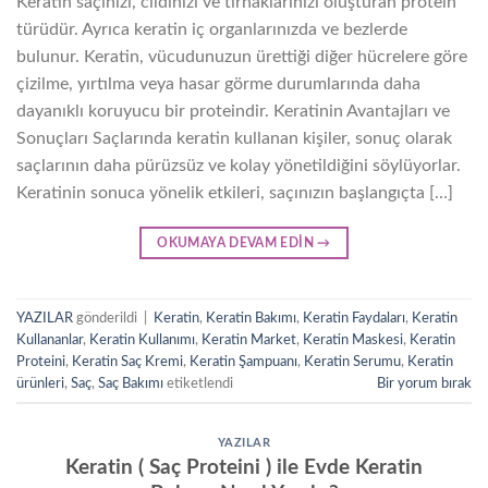
Keratin saçınızı, cildinizi ve tırnaklarınızı oluşturan protein
türüdür. Ayrıca keratin iç organlarınızda ve bezlerde
bulunur. Keratin, vücudunuzun ürettiği diğer hücrelere göre
çizilme, yırtılma veya hasar görme durumlarında daha
dayanıklı koruyucu bir proteindir. Keratinin Avantajları ve
Sonuçları Saçlarında keratin kullanan kişiler, sonuç olarak
saçlarının daha pürüzsüz ve kolay yönetildiğini söylüyorlar.
Keratinin sonuca yönelik etkileri, saçınızın başlangıçta […]
OKUMAYA DEVAM EDIN
→
YAZILAR
gönderildi
|
Keratin
,
Keratin Bakımı
,
Keratin Faydaları
,
Keratin
Kullananlar
,
Keratin Kullanımı
,
Keratin Market
,
Keratin Maskesi
,
Keratin
Proteini
,
Keratin Saç Kremi
,
Keratin Şampuanı
,
Keratin Serumu
,
Keratin
ürünleri
,
Saç
,
Saç Bakımı
etiketlendi
Bir yorum bırak
YAZILAR
Keratin ( Saç Proteini ) ile Evde Keratin