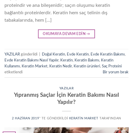
proteindir ve ana bileşenidir; saçın oluşumu keratin
bağlantılı proteinlerdir. Keratin hem saç telinin dış
tabakalarında, hem […]
OKUMAYA DEVAM EDIN
→
YAZILAR
gönderildi
|
Doğal Keratin
,
Evde Keratin
,
Evde Keratin Bakımı
,
Evde Keratin Bakımı Nasıl Yapılır
,
Keratin
,
Keratin Bakımı
,
Keratin
Kullanımı
,
Keratin Market
,
Keratin Nedir
,
Keratin ürünleri
,
Saç Proteini
etiketlendi
Bir yorum bırak
YAZILAR
Yıpranmış Saçlar İçin Keratin Bakımı Nasıl
Yapılır?
2 HAZIRAN 2019
’' TE GÖNDERILDI
KERATIN MARKET
TARAFINDAN