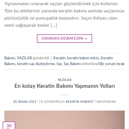
Yıpranmaları onararak saçları güçlendirmek için kullanılır.
Tüm bu etkilerinin yanında keratin bakımı aslında saçlarınıza
pürüzsüzlük ve yumuşaklık kazandırır. Saçın ihtiyacı olan
nemi sağlayarak besler […]
OKUMAYA DEVAM EDIN
→
Bakımı
,
YAZILAR
gönderildi
|
Keratin
,
keratin bakım etkisi
,
Keratin
Bakımı
,
keratin saç düzleştirme
,
Saç
,
Saç Bakımı
etiketlendi
Bir yorum bırak
YAZILAR
En kolay Keratin Bakımı Yapmanın Yolları
30 NISAN 2021
’' TE GÖNDERILDI
KERATIN MARKET
TARAFINDAN
30