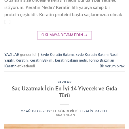
O zaman size öncelikle keratin nedir bundan bahsetmek
istiyorum. Keratin Nedir? Keratin lifli yapıya sahip bir
protein çeşididir. Keratin proteini başta saçlarımızda olmak
[…]
OKUMAYA DEVAM EDIN
→
YAZILAR
gönderildi
|
Evde Keratin Bakımı
,
Evde Keratin Bakımı Nasıl
Yapılır
,
Keratin
,
Keratin Bakımı
,
keratin bakımı nedir
,
Torino Brazillian
Keratin
etiketlendi
Bir yorum bırak
YAZILAR
Saç Uzatmak İçin En İyi 14 Yiyecek ve Gıda
Türü
27 AĞUSTOS 2019
’' TE GÖNDERILDI
KERATIN MARKET
TARAFINDAN