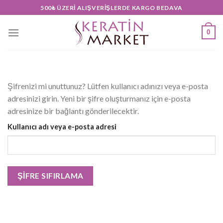
Skip
500₺ ÜZERI ALIŞVERIŞLERDE KARGO BEDAVA
to
content
0
Şifrenizi mi unuttunuz? Lütfen kullanıcı adınızı veya e-posta
adresinizi girin. Yeni bir şifre oluşturmanız için e-posta
adresinize bir bağlantı gönderilecektir.
Kullanıcı adı veya e-posta adresi
ŞIFRE SIFIRLAMA