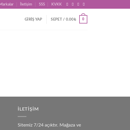
Markalar
İletişim
SSS
KVKK
0
GIRIŞ YAP
SEPET /
0.00
₺
İLETIŞIM
Sitemiz 7/24 açıktır. Mağaza ve