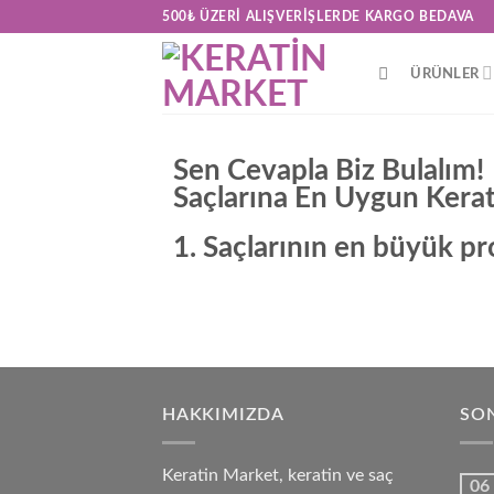
500₺ ÜZERI ALIŞVERIŞLERDE KARGO BEDAVA
ÜRÜNLER
Sen Cevapla Biz Bulalım!
Saçlarına En Uygun Kerat
1. Saçlarının en büyük p
Mat ve cansız görünmesi
HAKKIMIZDA
SON
Keratin Market, keratin ve saç
06