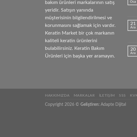
bakım ürünleri markalarının satış
Oca
yeridir. Satışın yanında
müşterisinin bilgilendirilmesi ve
21
korunmasını sağlamak için vardır.
Ara
Keratin Market bir çok markanın
kaliteli keratin ürünlerini
bulabilirsiniz. Keratin Bakım
20
Ara
Ürünleri için başka yer aramayın.
HAKKIMIZDA
MARKALAR
İLETIŞIM
SSS
KV
Copyright 2026 ©
Geliştiren:
Adapte Dijital