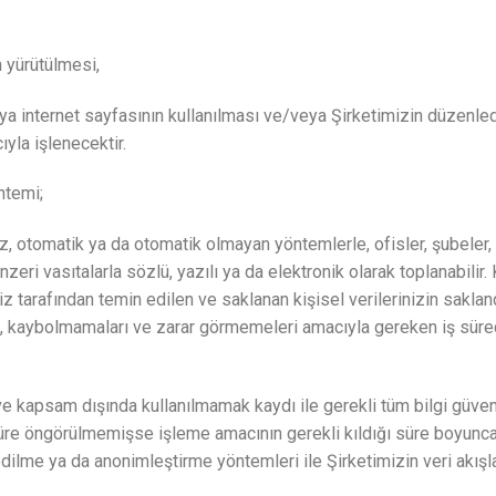
ın yürütülmesi,
ya internet sayfasının kullanılması ve/veya Şirketimizin düzenle
yla işlenecektir.
öntemi;
niz, otomatik ya da otomatik olmayan yöntemlerle, ofisler, şubeler,
ri vasıtalarla sözlü, yazılı ya da elektronik olarak toplanabilir. 
iz tarafından temin edilen ve saklanan kişisel verilerinizin sakla
kaybolmamaları ve zarar görmemeleri amacıyla gereken iş süreçler
r ve kapsam dışında kullanılmamak kaydı ile gerekli tüm bilgi güven
üre öngörülmemişse işleme amacının gerekli kıldığı süre boyunca
 edilme ya da anonimleştirme yöntemleri ile Şirketimizin veri akışla