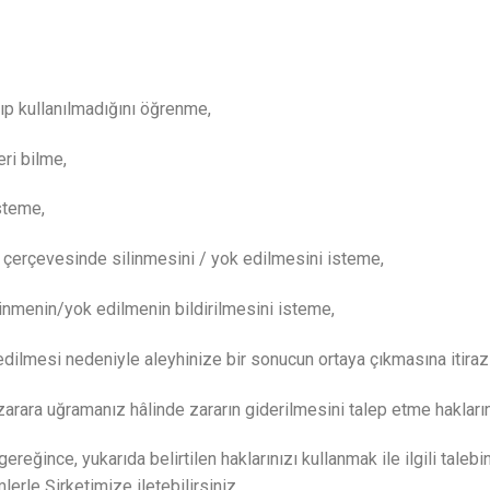
ıp kullanılmadığını öğrenme,
leri bilme,
isteme,
 çerçevesinde silinmesini / yok edilmesini isteme,
ilinmenin/yok edilmenin bildirilmesini isteme,
edilmesi nedeniyle aleyhinize bir sonucun ortaya çıkmasına itira
zarara uğramanız hâlinde zararın giderilmesini talep etme hakları
eğince, yukarıda belirtilen haklarınızı kullanmak ile ilgili talebini
erle Şirketimize iletebilirsiniz.