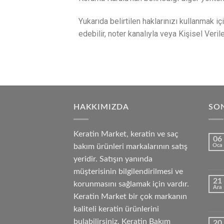
Yukarıda belirtilen haklarınızı kullanmak iç
edebilir, noter kanalıyla veya Kişisel Veri
HAKKIMIZDA
SON
Keratin Market, keratin ve saç
06
bakım ürünleri markalarının satış
Oca
yeridir. Satışın yanında
müşterisinin bilgilendirilmesi ve
21
korunmasını sağlamak için vardır.
Ara
Keratin Market bir çok markanın
kaliteli keratin ürünlerini
bulabilirsiniz. Keratin Bakım
20