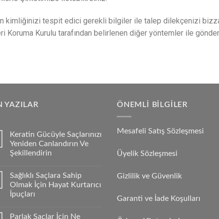
in kimliğinizi tespit edici gerekli bilgiler ile talep dilekçenizi b
leri Koruma Kurulu tarafından belirlenen diğer yöntemler ile göndere
 YAZILAR
ÖNEMLI BILGILER
Mesafeli Satış Sözleşmesi
Keratin Gücüyle Saçlarınızı
Yeniden Canlandırın Ve
Şekillendirin
Üyelik Sözleşmesi
Sağlıklı Saçlara Sahip
Gizlilik ve Güvenlik
Olmak İçin Hayat Kurtarıcı
İpuçları
Garanti ve İade Koşulları
Parlak Saçlar İçin Ne