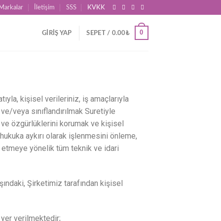
Markalar
İletişim
SSS
KVKK
0
GIRIŞ YAP
SEPET /
0.00
₺
yla, kişisel verileriniz, iş amaçlarıyla
ve/veya sınıflandırılmak Suretiyle
k ve özgürlüklerini korumak ve kişisel
 hukuka aykırı olarak işlenmesini önleme,
 etmeye yönelik tüm teknik ve idari
şındaki, Şirketimiz tarafından kişisel
 yer verilmektedir;