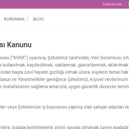
Hakkımızda
KURUMSAL
BLOG
ası Kanunu
unu (“KVKK”) uyarınca, Şirketimiz tarafından, Veri Sorumlusu sıfatı
de kullanılmak, kaydedilmek, saklanmak, güncellenmek, aktarılmak 
ından başta özel hayatın gizliliği olmak üzere, kişilerin temel ha
nun ve Yönetmelikler gereğince Şirketimiz, kişisel verilerinizin
ve muhafazasını sağlama amacıyla, uygun güvenlik düzeyini temin
ları veya Şirketimize iş başvurusu yapmış olan çalışan adayları dı
rilere, burada belirtilenlerle sınırlı sayıda olmamak üzere aşağıda