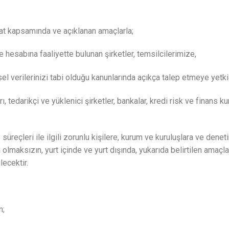
zuat kapsamında ve açıklanan amaçlarla;
hesabına faaliyette bulunan şirketler, temsilcilerimize,
sel verilerinizi tabi olduğu kanunlarında açıkça talep etmeye yetk
ı, tedarikçi ve yüklenici şirketler, bankalar, kredi risk ve finans k
süreçleri ile ilgili zorunlu kişilere, kurum ve kuruluşlara ve den
 olmaksızın, yurt içinde ve yurt dışında, yukarıda belirtilen amaçlar
ilecektir.
n;