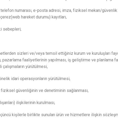
s, telefon numarası, e-posta adresi, imza, fiziksel mekan/güvenli
 çerez(web hareket durumu) kayıtları,
ki sebepleri;
tlerden sizleri ve/veya temsil ettiğiniz kurum ve kuruluşları fayda
, pazarlama faaliyetlerinin yapılması, iş geliştirme ve planlama fa
li çalışmaların yürütülmesi,
yönelik idari operasyonların yürütülmesi,
n fiziksel güvenliğinin ve denetiminin sağlanması,
ışanları) ilişkilerinin kurulması,
 üçüncü kişilerle birlikte sunulan ürün ve hizmetlere ilişkin sözle