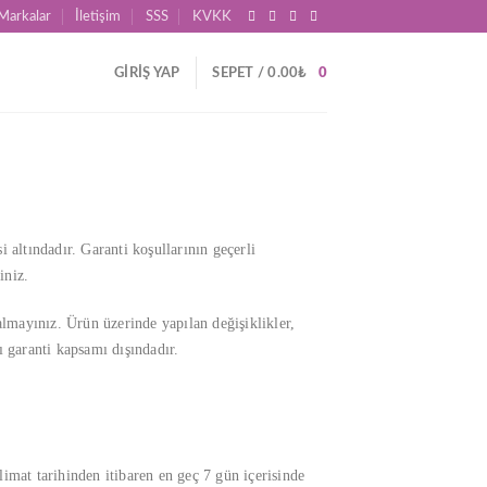
Markalar
İletişim
SSS
KVKK
GIRIŞ YAP
SEPET /
0.00
₺
0
i altındadır. Garanti koşullarının geçerli
iniz.
lmayınız. Ürün üzerinde yapılan değişiklikler,
 garanti kapsamı dışındadır.
limat tarihinden itibaren en geç 7 gün içerisinde