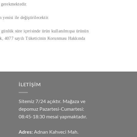
 gerekmektedir.
 yenisi ile değiştirilecektir.
 günlük süre içerisinde ürün kullanılmışsa ürünün
rak, 4077 sayılı Tüketicinin Korunması Hakkında
İLETIŞIM
Sitemiz 7/24 açıktır. Mağaza ve
depomuz Pazartesi-Cumartesi:
08:45-18:30 mesai yapmaktadır.
Adres:
Adnan Kahveci Mah.