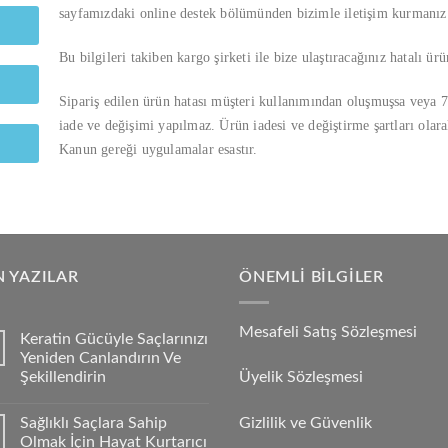
sayfamızdaki online destek bölümünden bizimle iletişim kurmanız
Bu bilgileri takiben kargo şirketi ile bize ulaştıracağınız hatalı ürün
Sipariş edilen ürün hatası müşteri kullanımından oluşmuşsa veya 7
iade ve değişimi yapılmaz. Ürün iadesi ve değiştirme şartları ola
Kanun gereği uygulamalar esastır.
 YAZILAR
ÖNEMLI BILGILER
Mesafeli Satış Sözleşmesi
Keratin Gücüyle Saçlarınızı
Yeniden Canlandırın Ve
Şekillendirin
Üyelik Sözleşmesi
Sağlıklı Saçlara Sahip
Gizlilik ve Güvenlik
Olmak İçin Hayat Kurtarıcı