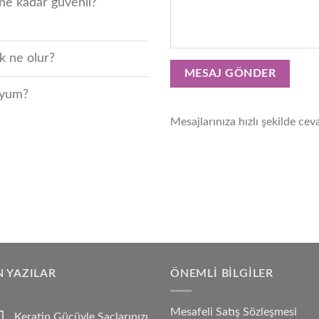
ne kadar güvenli?
k ne olur?
muyum?
Mesajlarınıza hızlı şekilde cev
 YAZILAR
ÖNEMLI BILGILER
Mesafeli Satış Sözleşmesi
Keratin Gücüyle Saçlarınızı