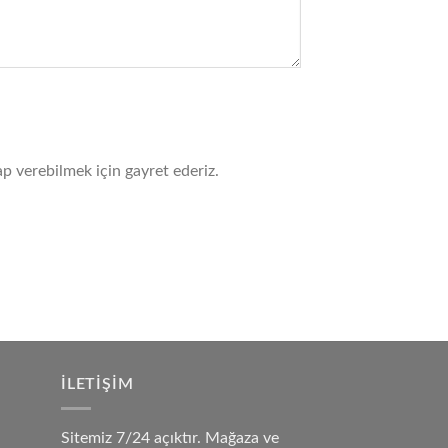
ap verebilmek için gayret ederiz.
İLETIŞIM
Sitemiz 7/24 açıktır. Mağaza ve