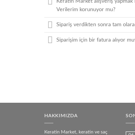
Keratin Market alışveriş yapmak 
Verilerim korunuyor mu?
Sipariş verdikten sonra tam olara
Siparişim için bir fatura alıyor 
HAKKIMIZDA
SON
Keratin Market, keratin ve saç