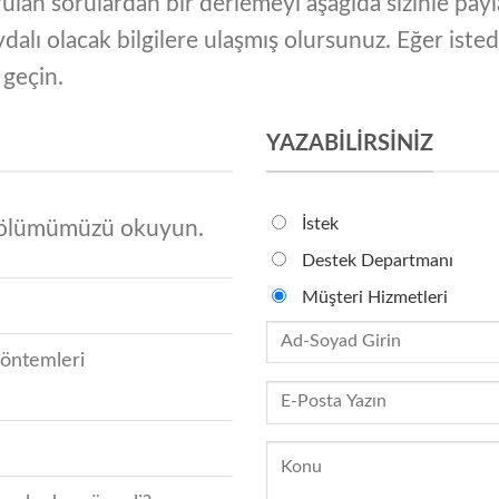
lan sorulardan bir derlemeyi aşağıda sizinle payl
dalı olacak bilgilere ulaşmış olursunuz. Eğer iste
 geçin.
YAZABILIRSINIZ
İstek
bölümümüzü okuyun.
Destek Departmanı
Müşteri Hizmetleri
yöntemleri