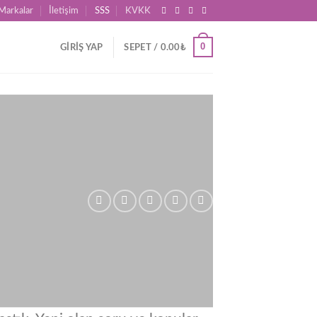
Markalar
İletişim
SSS
KVKK
0
GIRIŞ YAP
SEPET /
0.00
₺