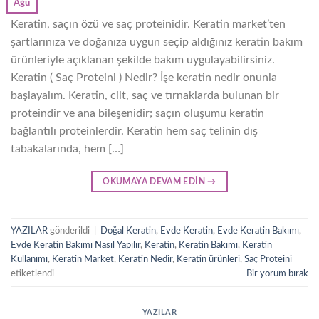
Ağu
Keratin, saçın özü ve saç proteinidir. Keratin market’ten
şartlarınıza ve doğanıza uygun seçip aldığınız keratin bakım
ürünleriyle açıklanan şekilde bakım uygulayabilirsiniz.
Keratin ( Saç Proteini ) Nedir? İşe keratin nedir onunla
başlayalım. Keratin, cilt, saç ve tırnaklarda bulunan bir
proteindir ve ana bileşenidir; saçın oluşumu keratin
bağlantılı proteinlerdir. Keratin hem saç telinin dış
tabakalarında, hem […]
OKUMAYA DEVAM EDIN
→
YAZILAR
gönderildi
|
Doğal Keratin
,
Evde Keratin
,
Evde Keratin Bakımı
,
Evde Keratin Bakımı Nasıl Yapılır
,
Keratin
,
Keratin Bakımı
,
Keratin
Kullanımı
,
Keratin Market
,
Keratin Nedir
,
Keratin ürünleri
,
Saç Proteini
etiketlendi
Bir yorum bırak
YAZILAR