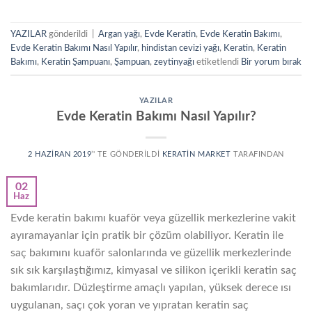
YAZILAR
gönderildi
|
Argan yağı
,
Evde Keratin
,
Evde Keratin Bakımı
,
Evde Keratin Bakımı Nasıl Yapılır
,
hindistan cevizi yağı
,
Keratin
,
Keratin
Bakımı
,
Keratin Şampuanı
,
Şampuan
,
zeytinyağı
etiketlendi
Bir yorum bırak
YAZILAR
Evde Keratin Bakımı Nasıl Yapılır?
2 HAZIRAN 2019
’' TE GÖNDERILDI
KERATIN MARKET
TARAFINDAN
02
Haz
Evde keratin bakımı kuaför veya güzellik merkezlerine vakit
ayıramayanlar için pratik bir çözüm olabiliyor. Keratin ile
saç bakımını kuaför salonlarında ve güzellik merkezlerinde
sık sık karşılaştığımız, kimyasal ve silikon içerikli keratin saç
bakımlarıdır. Düzleştirme amaçlı yapılan, yüksek derece ısı
uygulanan, saçı çok yoran ve yıpratan keratin saç