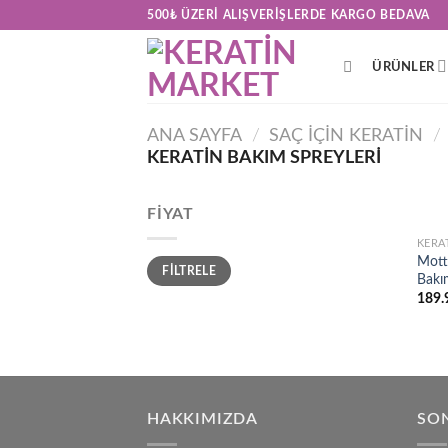
Skip
500₺ ÜZERI ALIŞVERIŞLERDE KARGO BEDAVA
to
content
ÜRÜNLER
ANA SAYFA
/
SAÇ İÇIN KERATIN
/
KERATIN BAKIM SPREYLERI
FIYAT
KERA
Mott
En
En
FILTRELE
düşük
yüksek
Bakı
fiyat
fiyat
189.
HAKKIMIZDA
SON