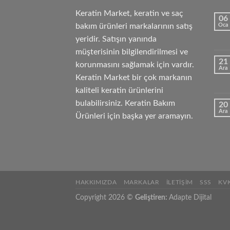
Keratin Market, keratin ve saç
06
bakım ürünleri markalarının satış
Oca
yeridir. Satışın yanında
müşterisinin bilgilendirilmesi ve
21
korunmasını sağlamak için vardır.
Ara
Keratin Market bir çok markanın
kaliteli keratin ürünlerini
bulabilirsiniz. Keratin Bakım
20
Ara
Ürünleri için başka yer aramayın.
HAKKIMIZDA
MARKALAR
İLETIŞIM
SSS
KV
Copyright 2026 ©
Geliştiren:
Adapte Dijital