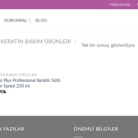
Hakkımızda
KURUMSAL
BLOG
KERATIN BAKIM ÜRÜNLERI
/
Tek bir sonuç gösteriliyor
STOKTA YOK
TIN BAKIM SPREYLERI
Add to
o Plus Professional Keratin Sütü
wishlist
m Spreyi 250 ml
90
₺
 YAZILAR
ÖNEMLI BILGILER