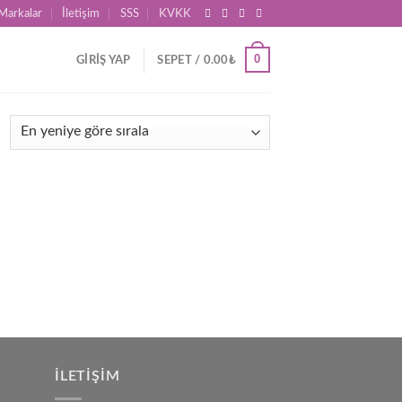
Markalar
İletişim
SSS
KVKK
0
GIRIŞ YAP
SEPET /
0.00
₺
İLETIŞIM