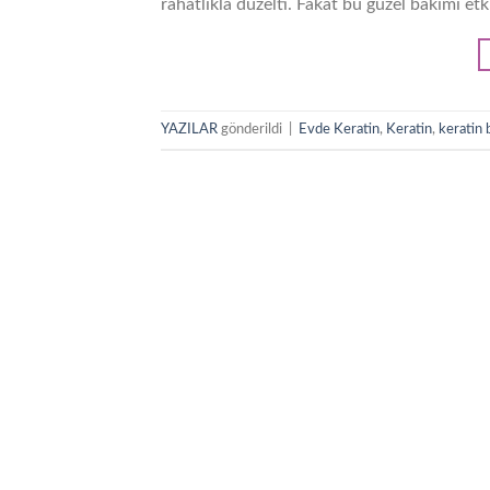
rahatlıkla düzelti. Fakat bu güzel bakımı et
YAZILAR
gönderildi
|
Evde Keratin
,
Keratin
,
keratin