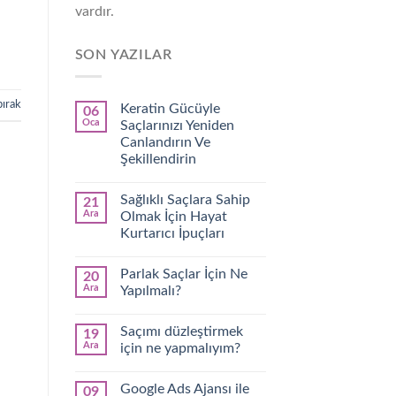
vardır.
SON YAZILAR
bırak
Keratin Gücüyle
06
Oca
Saçlarınızı Yeniden
Canlandırın Ve
Şekillendirin
Sağlıklı Saçlara Sahip
21
Ara
Olmak İçin Hayat
Kurtarıcı İpuçları
Parlak Saçlar İçin Ne
20
Ara
Yapılmalı?
Saçımı düzleştirmek
19
Ara
için ne yapmalıyım?
Google Ads Ajansı ile
09