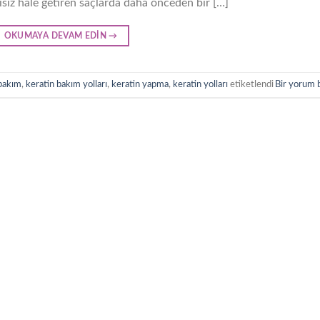
kisiz hale getiren saçlarda daha önceden bir […]
OKUMAYA DEVAM EDIN
→
 bakım
,
keratin bakım yolları
,
keratin yapma
,
keratin yolları
etiketlendi
Bir yorum 