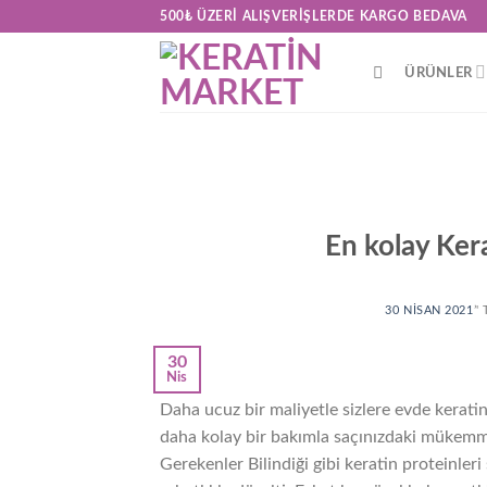
Skip
500₺ ÜZERI ALIŞVERIŞLERDE KARGO BEDAVA
to
content
ÜRÜNLER
En kolay Ker
30 NISAN 2021
’'
30
Nis
Daha ucuz bir maliyetle sizlere evde kerat
daha kolay bir bakımla saçınızdaki mükemm
Gerekenler Bilindiği gibi keratin proteinler