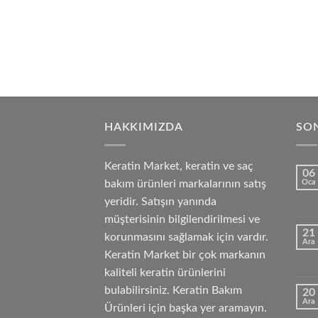
HAKKIMIZDA
SON
Keratin Market, keratin ve saç
06
bakım ürünleri markalarının satış
Oca
yeridir. Satışın yanında
müşterisinin bilgilendirilmesi ve
21
korunmasını sağlamak için vardır.
Ara
Keratin Market bir çok markanın
kaliteli keratin ürünlerini
bulabilirsiniz. Keratin Bakım
20
Ara
Ürünleri için başka yer aramayın.