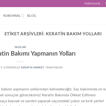
Hakkımızda
KURUMSAL
BLOG
ETIKET ARŞIVLERI:
KERATIN BAKIM YOLLARI
YAZILAR
atin Bakımı Yapmanın Yolları
 TE GÖNDERILDI
KERATIN MARKET
TARAFINDAN
in bakımı yapmanın yollarından bahsedeceğiz. Saç bakımında on k
el sonuçlar göreceksiniz! Keratin Bakımda Dikkat Edilmesi
i saça kaynak ve yardım yaparak saçınızdaki çukur ve kırık yerleri