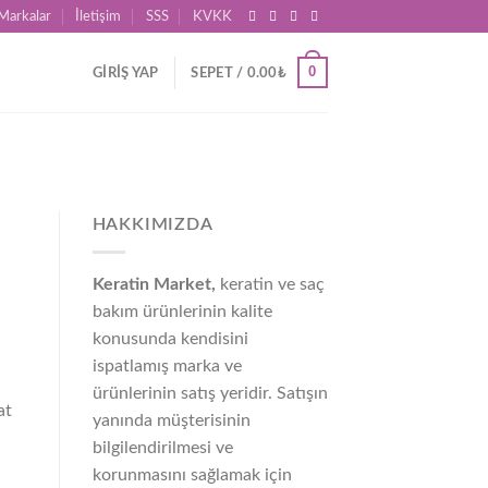
Markalar
İletişim
SSS
KVKK
0
GIRIŞ YAP
SEPET /
0.00
₺
HAKKIMIZDA
Keratin Market,
keratin ve saç
bakım ürünlerinin kalite
konusunda kendisini
ispatlamış marka ve
ürünlerinin satış yeridir. Satışın
at
yanında müşterisinin
bilgilendirilmesi ve
korunmasını sağlamak için