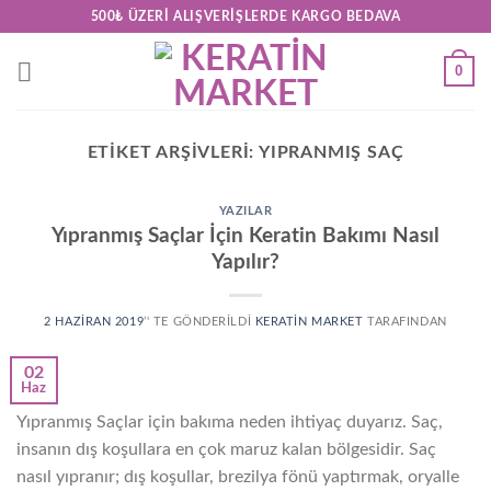
Skip
500₺ ÜZERI ALIŞVERIŞLERDE KARGO BEDAVA
to
content
0
ETIKET ARŞIVLERI:
YIPRANMIŞ SAÇ
YAZILAR
Yıpranmış Saçlar İçin Keratin Bakımı Nasıl
Yapılır?
2 HAZIRAN 2019
’' TE GÖNDERILDI
KERATIN MARKET
TARAFINDAN
02
Haz
Yıpranmış Saçlar için bakıma neden ihtiyaç duyarız. Saç,
insanın dış koşullara en çok maruz kalan bölgesidir. Saç
nasıl yıpranır; dış koşullar, brezilya fönü yaptırmak, oryalle