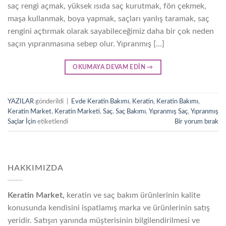
saç rengi açmak, yüksek ısıda saç kurutmak, fön çekmek,
maşa kullanmak, boya yapmak, saçları yanlış taramak, saç
rengini açtırmak olarak sayabileceğimiz daha bir çok neden
saçın yıpranmasına sebep olur. Yıpranmış […]
OKUMAYA DEVAM EDIN
→
YAZILAR
gönderildi
|
Evde Keratin Bakımı
,
Keratin
,
Keratin Bakımı
,
Keratin Market
,
Keratin Marketi
,
Saç
,
Saç Bakımı
,
Yıpranmış Saç
,
Yıpranmış
Saçlar İçin
etiketlendi
Bir yorum bırak
HAKKIMIZDA
Keratin Market,
keratin ve saç bakım ürünlerinin kalite
konusunda kendisini ispatlamış marka ve ürünlerinin satış
yeridir. Satışın yanında müşterisinin bilgilendirilmesi ve