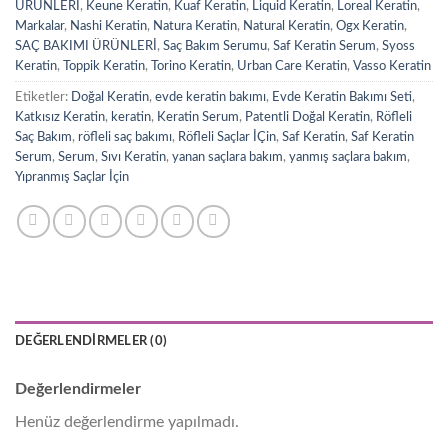
ÜRÜNLERİ
,
Keune Keratin
,
Kuaf Keratin
,
Liquid Keratin
,
Loreal Keratin
,
Markalar
,
Nashi Keratin
,
Natura Keratin
,
Natural Keratin
,
Ogx Keratin
,
SAÇ BAKIMI ÜRÜNLERİ
,
Saç Bakım Serumu
,
Saf Keratin Serum
,
Syoss
Keratin
,
Toppik Keratin
,
Torino Keratin
,
Urban Care Keratin
,
Vasso Keratin
Etiketler:
Doğal Keratin
,
evde keratin bakımı
,
Evde Keratin Bakımı Seti
,
Katkısız Keratin
,
keratin
,
Keratin Serum
,
Patentli Doğal Keratin
,
Röfleli
Saç Bakım
,
röfleli saç bakımı
,
Röfleli Saçlar İÇin
,
Saf Keratin
,
Saf Keratin
Serum
,
Serum
,
Sıvı Keratin
,
yanan saçlara bakım
,
yanmış saçlara bakım
,
Yıpranmış Saçlar İçin
DEĞERLENDIRMELER (0)
Değerlendirmeler
Henüz değerlendirme yapılmadı.