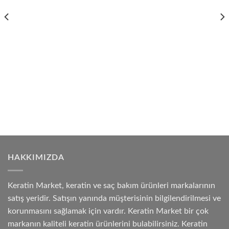
HAKKIMIZDA
Keratin Market, keratin ve saç bakım ürünleri markalarının
satış yeridir. Satışın yanında müşterisinin bilgilendirilmesi ve
korunmasını sağlamak için vardır. Keratin Market bir çok
markanın kaliteli keratin ürünlerini bulabilirsiniz. Keratin