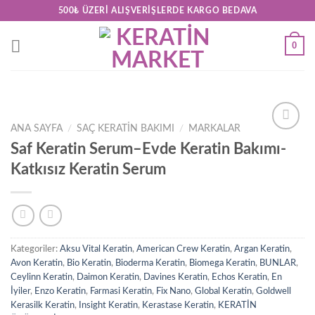
Skip
500₺ ÜZERI ALIŞVERIŞLERDE KARGO BEDAVA
to
content
0
ANA SAYFA
/
SAÇ KERATİN BAKIMI
/
MARKALAR
Add to
Saf Keratin Serum–Evde Keratin Bakımı-
wishlist
Katkısız Keratin Serum
Kategoriler:
Aksu Vital Keratin
,
American Crew Keratin
,
Argan Keratin
,
Avon Keratin
,
Bio Keratin
,
Bioderma Keratin
,
Biomega Keratin
,
BUNLAR
,
Ceylinn Keratin
,
Daimon Keratin
,
Davines Keratin
,
Echos Keratin
,
En
İyiler
,
Enzo Keratin
,
Farmasi Keratin
,
Fix Nano
,
Global Keratin
,
Goldwell
Kerasilk Keratin
,
Insight Keratin
,
Kerastase Keratin
,
KERATİN