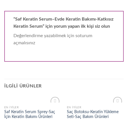
“Saf Keratin Serum–Evde Keratin Bakımı-Katkısız
Keratin Serum” için yorum yapan ilk kişi siz olun
Değerlendirme yazabilmek için soturum
açmalısınız
İLGILI ÜRÜNLER
EN İYILER
EN İYILER
Add to
Add to
Saf Keratin Serum Sprey-Saç
Saç Botoksu-Keratin Yükleme
wishlist
wishlist
İçin Keratin Bakımı Ürünleri
Seti-Saç Bakım Ürünleri