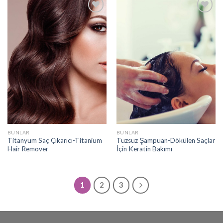
Add to
Add to
wishlist
wishlist
BUNLAR
BUNLAR
Titanyum Saç Çıkarıcı-Titanium
Tuzsuz Şampuan-Dökülen Saçlar
Hair Remover
İçin Keratin Bakımı
1
2
3