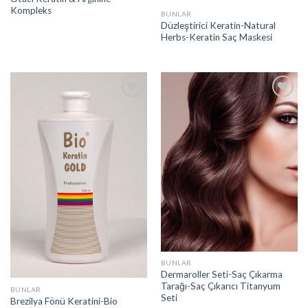
Kompleks
BUNLAR
Düzleştirici Keratin-Natural
Herbs-Keratin Saç Maskesi
Add to
Add to
wishlist
wishlist
BUNLAR
Dermaroller Seti-Saç Çıkarma
Tarağı-Saç Çıkarıcı Titanyum
BUNLAR
Seti
Brezilya Fönü Keratini-Bio