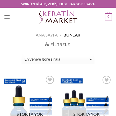
Skip
500₺ ÜZERI ALIŞVERIŞLERDE KARGO BEDAVA
to
content
0
ANA SAYFA
/
BUNLAR
FILTRELE
Add to
Add to
wishlist
wishlist
STOKTA YOK
STOKTA YOK