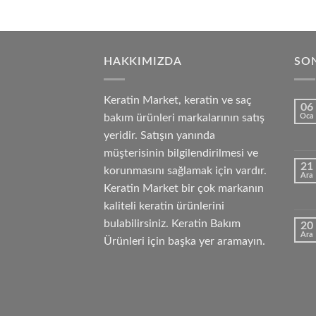
HAKKIMIZDA
SON
Keratin Market, keratin ve saç
06
bakım ürünleri markalarının satış
Oca
yeridir. Satışın yanında
müşterisinin bilgilendirilmesi ve
21
korunmasını sağlamak için vardır.
Ara
Keratin Market bir çok markanın
kaliteli keratin ürünlerini
bulabilirsiniz. Keratin Bakım
20
Ara
Ürünleri için başka yer aramayın.