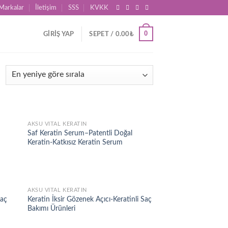
Markalar
İletişim
SSS
KVKK
0
GIRIŞ YAP
SEPET /
0.00
₺
AKSU VITAL KERATIN
d to
Add to
Saf Keratin Serum–Patentli Doğal
hlist
wishlist
Keratin-Katkısız Keratin Serum
AKSU VITAL KERATIN
d to
Add to
Saç
Keratin İksir Gözenek Açıcı-Keratinli Saç
hlist
wishlist
Bakımı Ürünleri