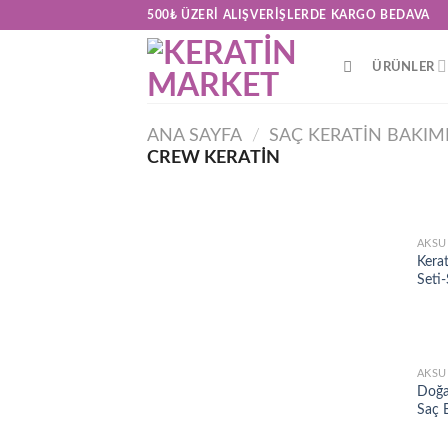
Skip
500₺ ÜZERI ALIŞVERIŞLERDE KARGO BEDAVA
to
content
ÜRÜNLER
ANA SAYFA
/
SAÇ KERATİN BAKIM
CREW KERATIN
AKSU
Kera
Seti
AKSU
Doğa
Saç 