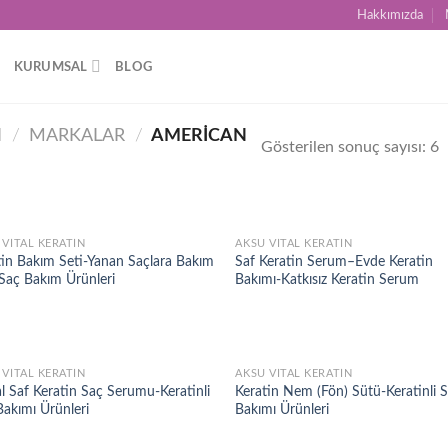
Hakkımızda
KURUMSAL
BLOG
I
/
MARKALAR
/
AMERICAN
Gösterilen sonuç sayısı: 6
 VITAL KERATIN
AKSU VITAL KERATIN
Add to
Ad
tin Bakım Seti-Yanan Saçlara Bakım
Saf Keratin Serum–Evde Keratin
wishlist
wis
-Saç Bakım Ürünleri
Bakımı-Katkısız Keratin Serum
 VITAL KERATIN
AKSU VITAL KERATIN
Add to
Ad
l Saf Keratin Saç Serumu-Keratinli
Keratin Nem (Fön) Sütü-Keratinli 
wishlist
wis
Bakımı Ürünleri
Bakımı Ürünleri