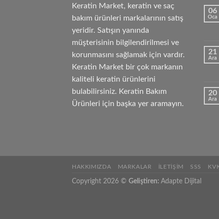
Keratin Market, keratin ve saç
06
bakım ürünleri markalarının satış
Oca
yeridir. Satışın yanında
müşterisinin bilgilendirilmesi ve
21
korunmasını sağlamak için vardır.
Ara
Keratin Market bir çok markanın
kaliteli keratin ürünlerini
bulabilirsiniz. Keratin Bakım
20
Ara
Ürünleri için başka yer aramayın.
HAKKIMIZDA
MARKALAR
İLETIŞIM
SSS
KV
Copyright 2026 ©
Geliştiren:
Adapte Dijital