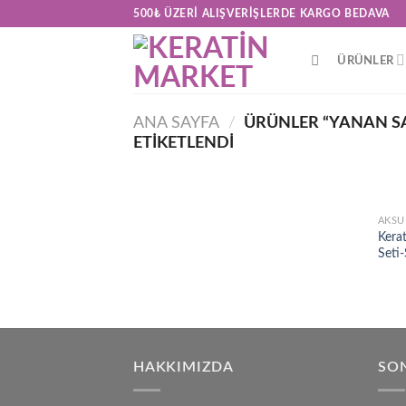
Skip
500₺ ÜZERI ALIŞVERIŞLERDE KARGO BEDAVA
to
content
ÜRÜNLER
ANA SAYFA
/
ÜRÜNLER “YANAN S
ETIKETLENDI
AKSU
Kera
Seti
HAKKIMIZDA
SON