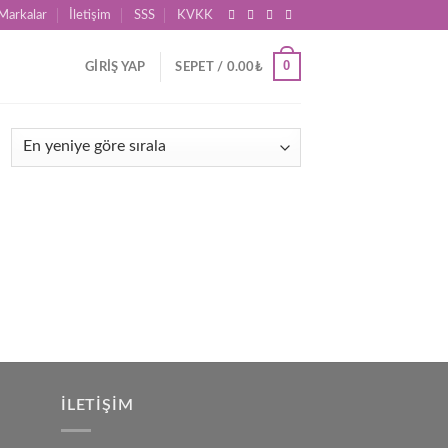
Markalar
İletişim
SSS
KVKK
0
GIRIŞ YAP
SEPET /
0.00
₺
d to
hlist
İLETIŞIM