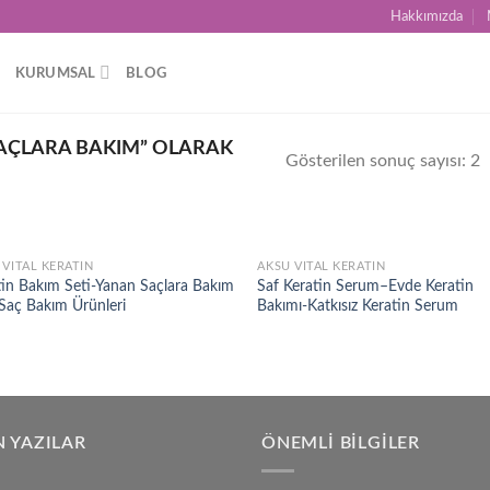
Hakkımızda
KURUMSAL
BLOG
AÇLARA BAKIM” OLARAK
Gösterilen sonuç sayısı: 2
 VITAL KERATIN
AKSU VITAL KERATIN
Add to
Ad
tin Bakım Seti-Yanan Saçlara Bakım
Saf Keratin Serum–Evde Keratin
wishlist
wis
-Saç Bakım Ürünleri
Bakımı-Katkısız Keratin Serum
 YAZILAR
ÖNEMLI BILGILER