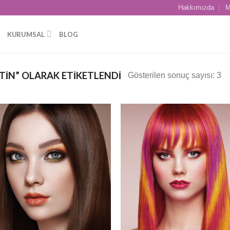
Hakkımızda
M
KURUMSAL
BLOG
ATIN” OLARAK ETIKETLENDI
Gösterilen sonuç sayısı: 3
Add to
Add
wishlist
wish