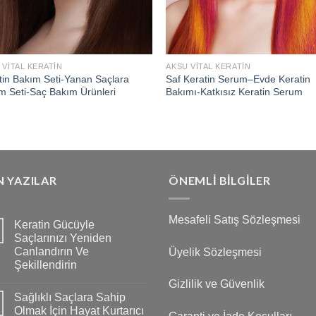
 VITAL KERATIN
AKSU VITAL KERATIN
tin Bakım Seti-Yanan Saçlara
Saf Keratin Serum–Evde Keratin
m Seti-Saç Bakım Ürünleri
Bakımı-Katkısız Keratin Serum
 YAZILAR
ÖNEMLI BILGILER
Mesafeli Satış Sözleşmesi
Keratin Gücüyle
Saçlarınızı Yeniden
Canlandırın Ve
Üyelik Sözleşmesi
Şekillendirin
Gizlilik ve Güvenlik
Sağlıklı Saçlara Sahip
Olmak İçin Hayat Kurtarıcı