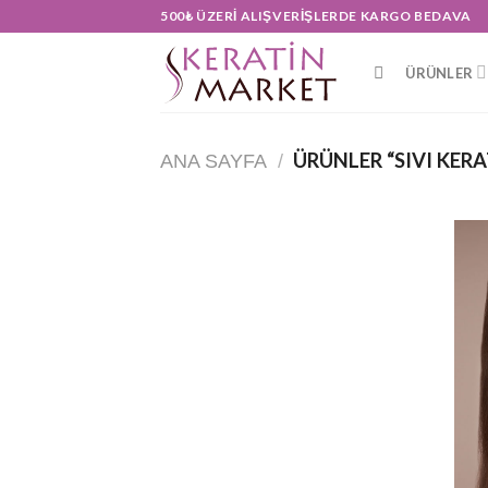
Skip
500₺ ÜZERI ALIŞVERIŞLERDE KARGO BEDAVA
to
content
ÜRÜNLER
ÜRÜNLER “SIVI KER
ANA SAYFA
/