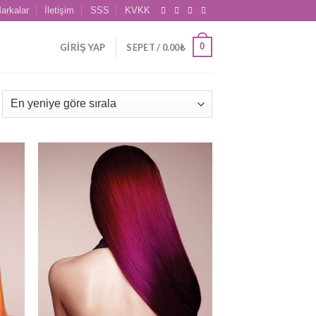
arkalar
İletişim
SSS
KVKK
0
GIRIŞ YAP
SEPET /
0.00
₺
 to
Add to
list
wishlist