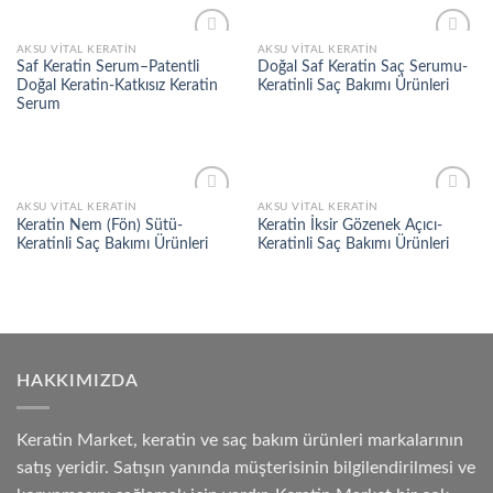
AKSU VITAL KERATIN
AKSU VITAL KERATIN
Add to
Add to
Saf Keratin Serum–Patentli
Doğal Saf Keratin Saç Serumu-
wishlist
wishlist
Doğal Keratin-Katkısız Keratin
Keratinli Saç Bakımı Ürünleri
Serum
AKSU VITAL KERATIN
AKSU VITAL KERATIN
Add to
Add to
Keratin Nem (Fön) Sütü-
Keratin İksir Gözenek Açıcı-
wishlist
wishlist
Keratinli Saç Bakımı Ürünleri
Keratinli Saç Bakımı Ürünleri
HAKKIMIZDA
Keratin Market, keratin ve saç bakım ürünleri markalarının
satış yeridir. Satışın yanında müşterisinin bilgilendirilmesi ve