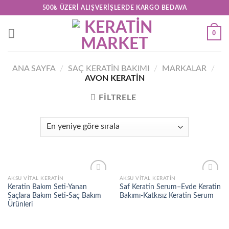
Skip
500₺ ÜZERI ALIŞVERIŞLERDE KARGO BEDAVA
to
content
0
ANA SAYFA
/
SAÇ KERATİN BAKIMI
/
MARKALAR
/
AVON KERATIN
FILTRELE
AKSU VITAL KERATIN
AKSU VITAL KERATIN
Add to
Add to
Keratin Bakım Seti-Yanan
Saf Keratin Serum–Evde Keratin
wishlist
wishlist
Saçlara Bakım Seti-Saç Bakım
Bakımı-Katkısız Keratin Serum
Ürünleri