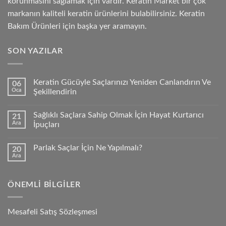
korunmasını sağlamak için vardır. Keratin Market bir çok
markanın kaliteli keratin ürünlerini bulabilirsiniz. Keratin
Bakım Ürünleri için başka yer aramayın.
SON YAZILAR
Keratin Gücüyle Saçlarınızı Yeniden Canlandırın Ve
06
Oca
Şekillendirin
Sağlıklı Saçlara Sahip Olmak İçin Hayat Kurtarıcı
21
Ara
İpuçları
Parlak Saçlar İçin Ne Yapılmalı?
20
Ara
ÖNEMLI BILGILER
Mesafeli Satış Sözleşmesi