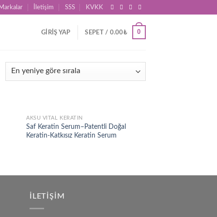
Markalar
İletişim
SSS
KVKK
0
GIRIŞ YAP
SEPET /
0.00
₺
AKSU VITAL KERATIN
d to
Add to
Saf Keratin Serum–Patentli Doğal
hlist
wishlist
Keratin-Katkısız Keratin Serum
İLETIŞIM