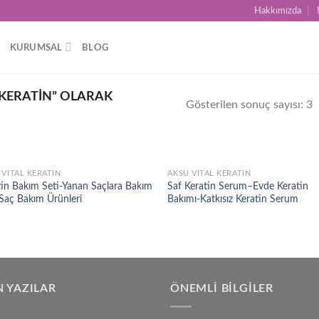
Hakkımızda
KURUMSAL
BLOG
 KERATIN” OLARAK
Gösterilen sonuç sayısı: 3
 VITAL KERATIN
AKSU VITAL KERATIN
Add to
Ad
tin Bakım Seti-Yanan Saçlara Bakım
Saf Keratin Serum–Evde Keratin
wishlist
wis
-Saç Bakım Ürünleri
Bakımı-Katkısız Keratin Serum
 YAZILAR
ÖNEMLI BILGILER