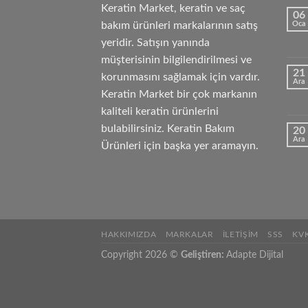
Keratin Market, keratin ve saç
06
bakım ürünleri markalarının satış
Oca
yeridir. Satışın yanında
müşterisinin bilgilendirilmesi ve
21
korunmasını sağlamak için vardır.
Ara
Keratin Market bir çok markanın
kaliteli keratin ürünlerini
bulabilirsiniz. Keratin Bakım
20
Ara
Ürünleri için başka yer aramayın.
HAKKIMIZDA
MARKALAR
İLETIŞIM
SSS
KV
Copyright 2026 ©
Geliştiren:
Adapte Dijital