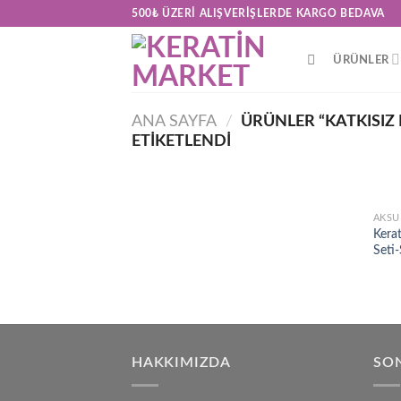
Skip
500₺ ÜZERI ALIŞVERIŞLERDE KARGO BEDAVA
to
content
ÜRÜNLER
ANA SAYFA
/
ÜRÜNLER “KATKISIZ
ETIKETLENDI
AKSU
Kera
Seti
HAKKIMIZDA
SON