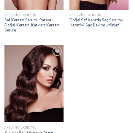
AKSU VITAL KERATIN
AKSU VITAL KERATIN
Saf Keratin Serum–Patentli
Doğal Saf Keratin Saç Serumu-
Doğal Keratin-Katkısız Keratin
Keratinli Saç Bakımı Ürünleri
Serum
Add to
wishlist
AKSU VITAL KERATIN
Keratin İksir Gözenek Açıcı-