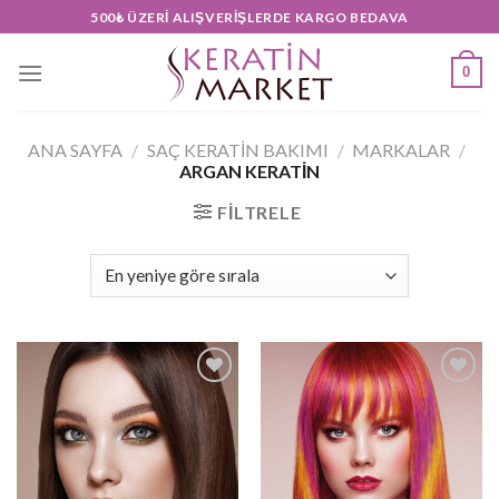
Skip
500₺ ÜZERI ALIŞVERIŞLERDE KARGO BEDAVA
to
content
0
ANA SAYFA
/
SAÇ KERATİN BAKIMI
/
MARKALAR
/
ARGAN KERATIN
FILTRELE
Add to
Add to
wishlist
wishlist