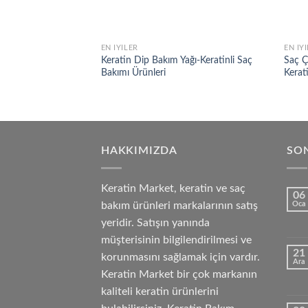
EN İYILER
EN İY
Add to
Keratin Dip Bakım Yağı-Keratinli Saç
Saç Ç
wishlist
Bakımı Ürünleri
Kerat
HAKKIMIZDA
SON
Keratin Market, keratin ve saç
06
bakım ürünleri markalarının satış
Oca
yeridir. Satışın yanında
müşterisinin bilgilendirilmesi ve
21
korunmasını sağlamak için vardır.
Ara
Keratin Market bir çok markanın
kaliteli keratin ürünlerini