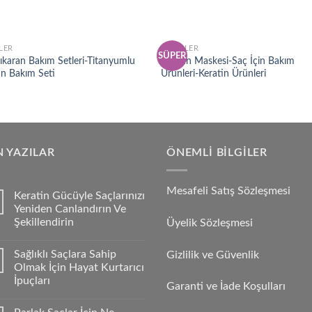
ILER
EN İYILER
SÜPER
Add to
Add
ıkaran Bakım Setleri-Titanyumlu
Keratin Maskesi-Saç İçin Bakım
wishlist
wish
in Bakım Seti
Ürünleri-Keratin Ürünleri
 YAZILAR
ÖNEMLI BILGILER
Mesafeli Satış Sözleşmesi
Keratin Gücüyle Saçlarınızı
Yeniden Canlandırın Ve
Şekillendirin
Üyelik Sözleşmesi
Sağlıklı Saçlara Sahip
Gizlilik ve Güvenlik
Olmak İçin Hayat Kurtarıcı
İpuçları
Garanti ve İade Koşulları