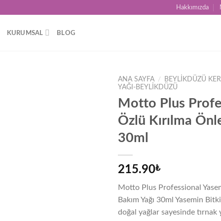
Hakkımızda
KURUMSAL
BLOG
ANA SAYFA
/
BEYLIKDÜZÜ KER
YAĞI-BEYLIKDÜZÜ
Motto Plus Profe
Add to
wishlist
Özlü Kırılma Önle
30ml
215.90
₺
Motto Plus Professional Yasem
Bakım Yağı 30ml Yasemin Bitki
doğal yağlar sayesinde tırnak y