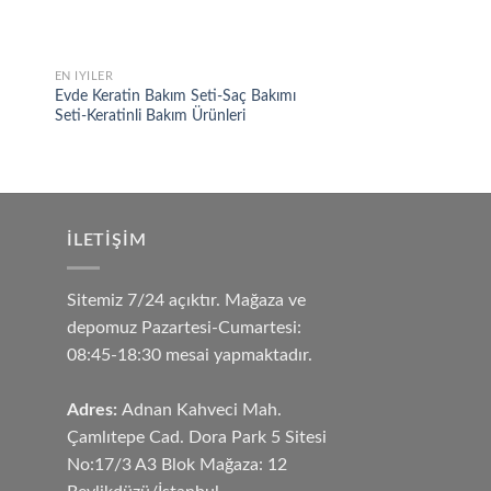
EN İYILER
EN İYILER
 to
Add to
Evde Keratin Bakım Seti-Saç Bakımı
Yanan Saçlar İçin Saç
list
wishlist
Seti-Keratinli Bakım Ürünleri
Bakımı Seti-Saç Bakım
İLETIŞIM
Sitemiz 7/24 açıktır. Mağaza ve
depomuz Pazartesi-Cumartesi:
08:45-18:30 mesai yapmaktadır.
Adres:
Adnan Kahveci Mah.
Çamlıtepe Cad. Dora Park 5 Sitesi
No:17/3 A3 Blok Mağaza: 12