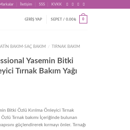
Markalar
İletişim
SSS
KVKK
0
GIRIŞ YAP
SEPET /
0.00
₺
ATIN BAKIM-SAÇ BAKIM
/
TIRNAK BAKIM
ssional Yasemin Bitki
yici Tırnak Bakım Yağı
in Bitki Özlü Kırılma Önleyici Tırnak
 Özlü Tırnak bakımı İçeriğinde bulunan
apısını güçlendirerek kırmayı önler. Tırnağı