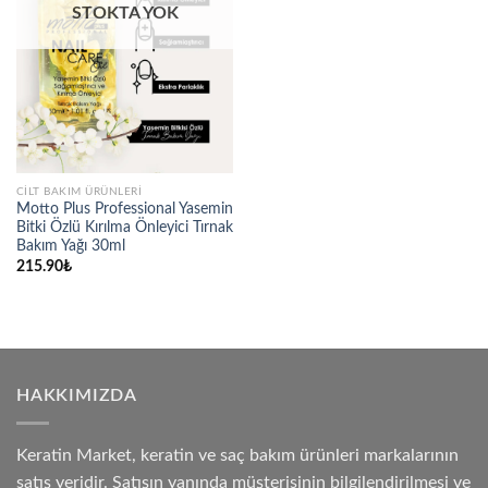
STOKTA YOK
CILT BAKIM ÜRÜNLERI
Motto Plus Professional Yasemin
Bitki Özlü Kırılma Önleyici Tırnak
Bakım Yağı 30ml
215.90
₺
HAKKIMIZDA
Keratin Market, keratin ve saç bakım ürünleri markalarının
satış yeridir. Satışın yanında müşterisinin bilgilendirilmesi ve