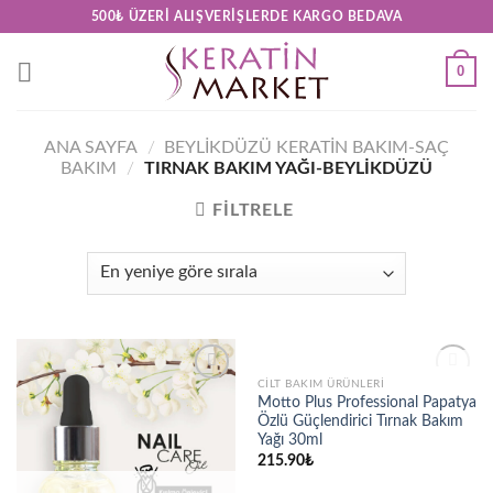
Skip
500₺ ÜZERI ALIŞVERIŞLERDE KARGO BEDAVA
to
content
0
ANA SAYFA
/
BEYLIKDÜZÜ KERATIN BAKIM-SAÇ
BAKIM
/
TIRNAK BAKIM YAĞI-BEYLIKDÜZÜ
FILTRELE
STOKTA YOK
CILT BAKIM ÜRÜNLERI
Add to
Add to
Motto Plus Professional Papatya
wishlist
wishlist
Özlü Güçlendirici Tırnak Bakım
Yağı 30ml
215.90
₺