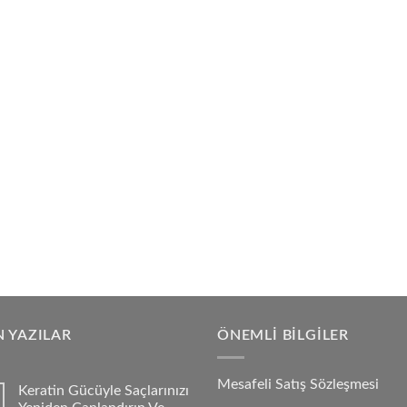
 YAZILAR
ÖNEMLI BILGILER
Mesafeli Satış Sözleşmesi
Keratin Gücüyle Saçlarınızı