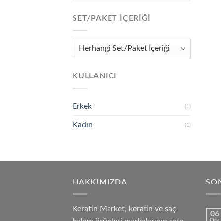
SET/PAKET İÇERIĞI
KULLANICI
Erkek
(1)
Kadın
(1)
HAKKIMIZDA
SON
Keratin Market, keratin ve saç
06
Oca