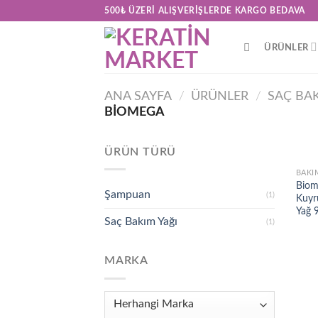
Skip
500₺ ÜZERI ALIŞVERIŞLERDE KARGO BEDAVA
to
content
ÜRÜNLER
ANA SAYFA
/
ÜRÜNLER
/
SAÇ BA
BIOMEGA
ÜRÜN TÜRÜ
BAKI
Biom
Şampuan
(1)
Kuyr
Yağ 
Saç Bakım Yağı
(1)
MARKA