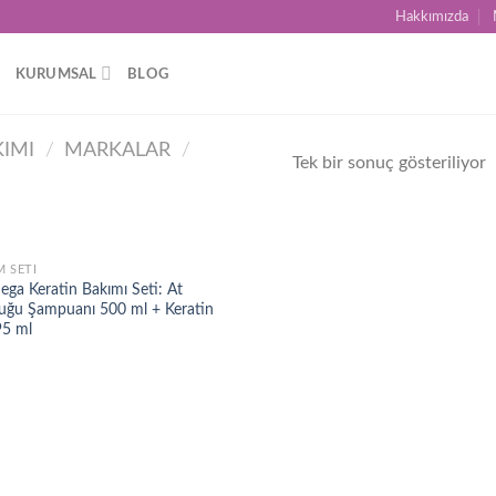
Hakkımızda
KURUMSAL
BLOG
KIMI
/
MARKALAR
/
Tek bir sonuç gösteriliyor
M SETI
Add to
ega Keratin Bakımı Seti: At
wishlist
uğu Şampuanı 500 ml + Keratin
95 ml