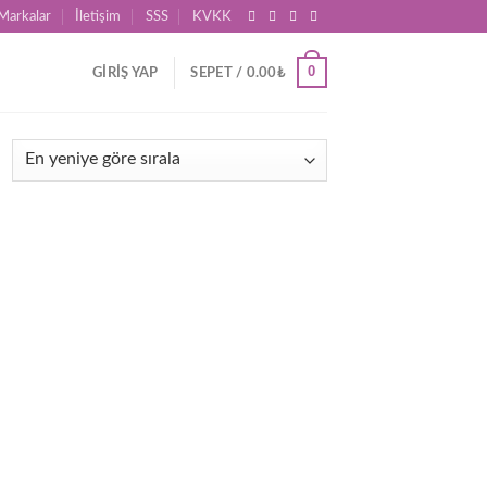
Markalar
İletişim
SSS
KVKK
0
GIRIŞ YAP
SEPET /
0.00
₺