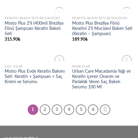
STOKTA YOK
STOKTA YOK
KERATIN BAKIM SETI-BEYLIKDÜZÜ
KERATIN BAKIM SETI-BEYLIKDÜZÜ
Add to
Add to
Motto Plus 2’li (400ml) Brezilya
Motto Plus Brezilya Fönü
wishlist
wishlist
Fönü Şampuan Keratin Bakım
Keratini 2’li Mucizevi Bakım Seti
Seti
(Keratin – Şampuan)
315.90
₺
189.90
₺
ÇOK İYILER
MARKALAR
Add to
Add to
Motto Plus Evde Keratin Bakımı
Urban Care Macadamia Yağı ve
wishlist
wishlist
Seti: Keratin + Şampuan + Saç
Keratin içeren Onarım ve
Kremi ve Serumu
Parlaklık Veren Saç Bakım
Serumu 100 Ml
1
2
3
4
5
6