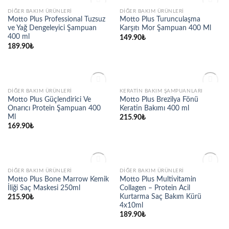
STOKTA YOK
STOKTA YOK
DIĞER BAKIM ÜRÜNLERI
DIĞER BAKIM ÜRÜNLERI
Add to
Add to
Motto Plus Professional Tuzsuz
Motto Plus Turunculaşma
wishlist
wishlist
ve Yağ Dengeleyici Şampuan
Karşıtı Mor Şampuan 400 Ml
400 ml
149.90
₺
189.90
₺
STOKTA YOK
STOKTA YOK
DIĞER BAKIM ÜRÜNLERI
KERATIN BAKIM ŞAMPUANLARI
Add to
Add to
Motto Plus Güçlendirici Ve
Motto Plus Brezilya Fönü
wishlist
wishlist
Onarıcı Protein Şampuan 400
Keratin Bakımı 400 ml
Ml
215.90
₺
169.90
₺
STOKTA YOK
STOKTA YOK
DIĞER BAKIM ÜRÜNLERI
DIĞER BAKIM ÜRÜNLERI
Add to
Add to
Motto Plus Bone Marrow Kemik
Motto Plus Multivitamin
wishlist
wishlist
İliği Saç Maskesi 250ml
Collagen – Protein Acil
Kurtarma Saç Bakım Kürü
215.90
₺
4x10ml
189.90
₺