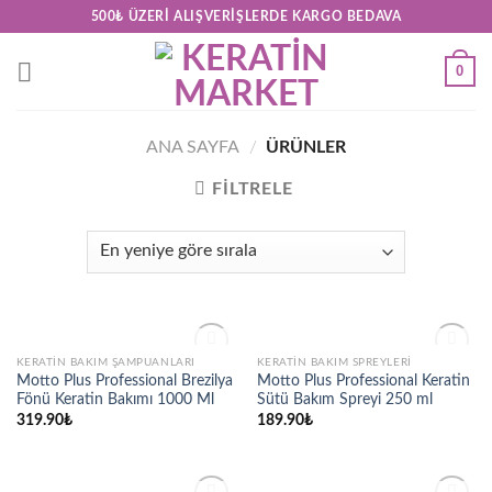
Skip
500₺ ÜZERI ALIŞVERIŞLERDE KARGO BEDAVA
to
content
0
ANA SAYFA
/
ÜRÜNLER
FILTRELE
STOKTA YOK
STOKTA YOK
KERATIN BAKIM ŞAMPUANLARI
KERATIN BAKIM SPREYLERI
Add to
Add to
Motto Plus Professional Brezilya
Motto Plus Professional Keratin
wishlist
wishlist
Fönü Keratin Bakımı 1000 Ml
Sütü Bakım Spreyi 250 ml
319.90
₺
189.90
₺