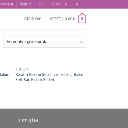
Markalar
İletişim
SSS
KVKK
0
GIRIŞ YAP
SEPET /
0.00
₺
BUNLAR
d to
Add to
 Bakım
Keratin Bakımı Seti-İnce Telli Saç Bakım
hlist
wishlist
Seti-Saç Bakım Setleri
İLETIŞIM