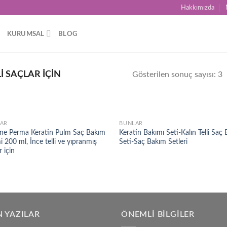
Hakkımızda
KURUMSAL
BLOG
I SAÇLAR İÇIN
Gösterilen sonuç sayısı: 3
AR
BUNLAR
Add to
Ad
ne Perma Keratin Pulm Saç Bakım
Keratin Bakımı Seti-Kalın Telli Saç
wishlist
wis
 200 ml, İnce telli ve yıpranmış
Seti-Saç Bakım Setleri
r için
 YAZILAR
ÖNEMLI BILGILER