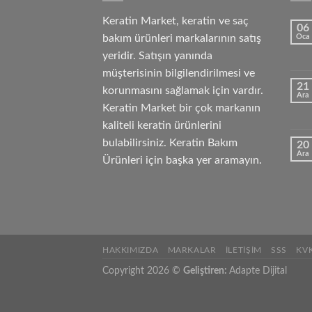
Keratin Market, keratin ve saç
06
bakım ürünleri markalarının satış
Oca
yeridir. Satışın yanında
müşterisinin bilgilendirilmesi ve
21
korunmasını sağlamak için vardır.
Ara
Keratin Market bir çok markanın
kaliteli keratin ürünlerini
bulabilirsiniz. Keratin Bakım
20
Ara
Ürünleri için başka yer aramayın.
HAKKIMIZDA
MARKALAR
İLETIŞIM
SSS
KV
Copyright 2026 ©
Geliştiren:
Adapte Dijital