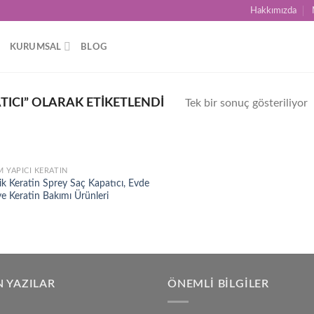
Hakkımızda
KURUMSAL
BLOG
TICI” OLARAK ETIKETLENDI
Tek bir sonuç gösteriliyor
M YAPICI KERATIN
Add to
ik Keratin Sprey Saç Kapatıcı, Evde
wishlist
e Keratin Bakımı Ürünleri
 YAZILAR
ÖNEMLI BILGILER