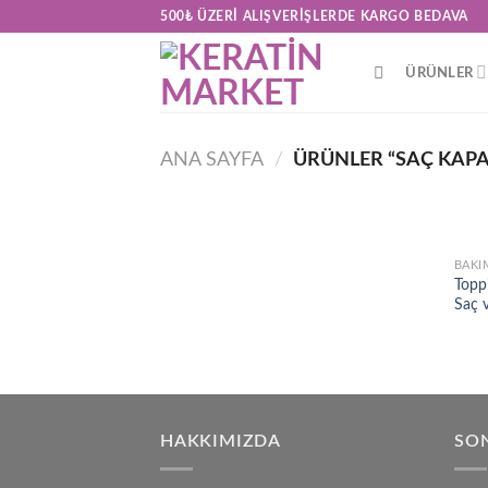
Skip
500₺ ÜZERI ALIŞVERIŞLERDE KARGO BEDAVA
to
content
ÜRÜNLER
ANA SAYFA
/
ÜRÜNLER “SAÇ KAPA
BAKI
Topp
Saç v
HAKKIMIZDA
SON