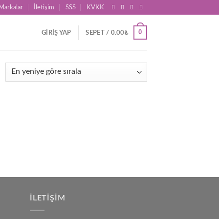
Markalar
İletişim
SSS
KVKK
0
GIRIŞ YAP
SEPET /
0.00
₺
İLETIŞIM