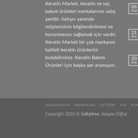
Keratin Market, keratin ve saç
06
bakım ürünleri markalarının satış
Oca
yeridir. Satışın yanında
müşterisinin bilgilendirilmesi ve
21
korunmasını sağlamak için vardır.
Ara
Keratin Market bir çok markanın
kaliteli keratin ürünlerini
bulabilirsiniz. Keratin Bakım
20
Ara
Ürünleri için başka yer aramayın.
HAKKIMIZDA
MARKALAR
İLETIŞIM
SSS
KV
Copyright 2026 ©
Geliştiren:
Adapte Dijital