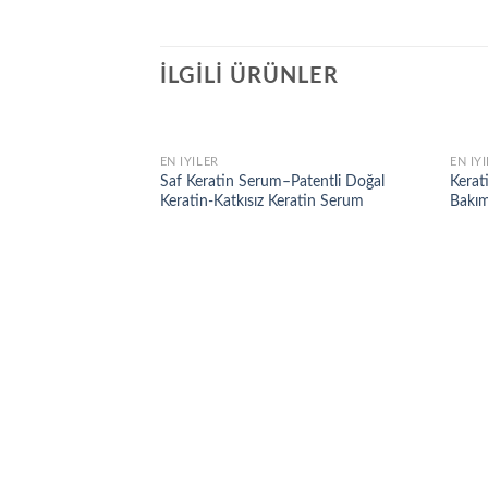
İLGILI ÜRÜNLER
EN İYILER
EN İY
Add to
Saf Keratin Serum–Patentli Doğal
Kerat
wishlist
Keratin-Katkısız Keratin Serum
Bakım