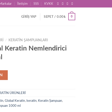
Markalar
İletişim
SSS
KVKK
0
GIRIŞ YAP
SEPET /
0.00
₺
Rİ
/
KERATIN ŞAMPUANLARI
l Keratin Nemlendirici
l
IN
RATİN ÜRÜNLERİ
tin
,
Global Keratin
,
keratin
,
Keratin Şampuan
,
mpuan 1000 ml