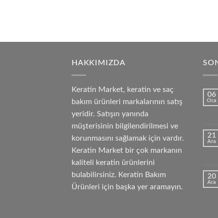
HAKKIMIZDA
SON
Keratin Market, keratin ve saç
06
bakım ürünleri markalarının satış
Oca
yeridir. Satışın yanında
müşterisinin bilgilendirilmesi ve
21
korunmasını sağlamak için vardır.
Ara
Keratin Market bir çok markanın
kaliteli keratin ürünlerini
bulabilirsiniz. Keratin Bakım
20
Ara
Ürünleri için başka yer aramayın.