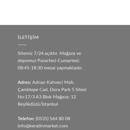
Keratin Bakım Seti-Y
Seti-Saç Bakım Ürünl
İLETIŞIM
Sitemiz 7/24 açıktır. Mağaza ve
depomuz Pazartesi-Cumartesi:
08:45-18:30 mesai yapmaktadır.
Adres:
Adnan Kahveci Mah.
Çamlıtepe Cad. Dora Park 5 Sitesi
No:17/3 A3 Blok Mağaza: 12
Beylikdüzü/İstanbul
Telefon:
(0535) 564 80 08
info@keratinmarket.com