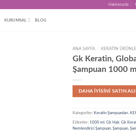
Hakkımızda
KURUMSAL
BLOG
ANA SAYFA
/
KERATİN ÜRÜNLE
Gk Keratin, Globa
Add to
Şampuan 1000 m
wishlist
DAHA İYİSİNİ SATIN AL
Kategoriler:
Keratin Şampuanları
,
KE
Etiketler:
1000 ml
,
Gk Hair
,
Gk Kera
Nemlendirici Şampuan
,
Şampuan
,
Şa