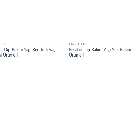
ILER
EN İYILER
Add to
Add
in Dip Bakım Yağı-Keratinli Saç
Keratin Dip Bakım Yağı-Saç Bakımı
wishlist
wish
ı Ürünleri
Ürünleri