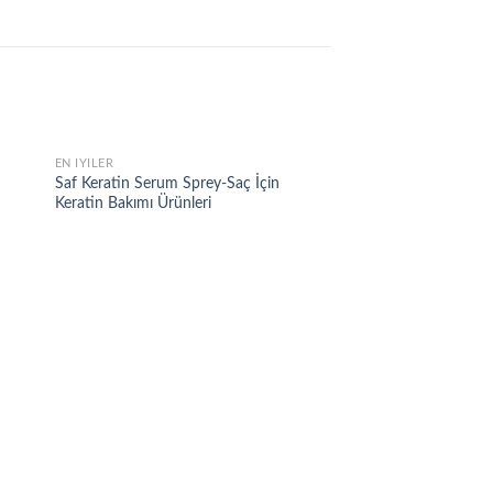
EN İYILER
 to
Add to
Saf Keratin Serum Sprey-Saç İçin
list
wishlist
Keratin Bakımı Ürünleri
EN İYILER