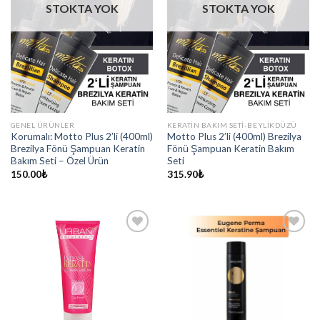
STOKTA YOK
STOKTA YOK
GENEL ÜRÜNLER
KERATIN BAKIM SETI-BEYLIKDÜZÜ
Korumalı: Motto Plus 2’li (400ml)
Motto Plus 2’li (400ml) Brezilya
Brezilya Fönü Şampuan Keratin
Fönü Şampuan Keratin Bakım
Bakım Seti – Özel Ürün
Seti
150.00
₺
315.90
₺
Add to
Add to
wishlist
wishlist