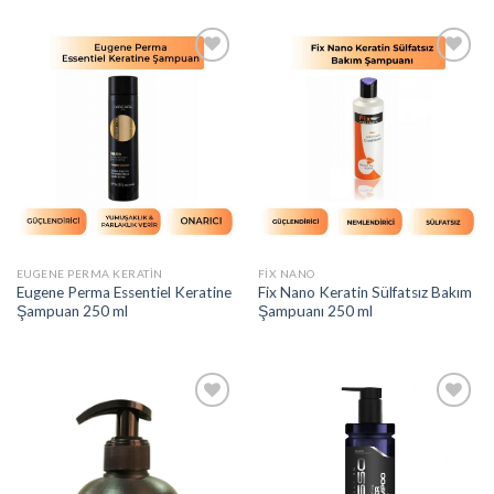
Add to
Add to
wishlist
wishlist
EUGENE PERMA KERATIN
FIX NANO
Eugene Perma Essentiel Keratine
Fix Nano Keratin Sülfatsız Bakım
Şampuan 250 ml
Şampuanı 250 ml
Add to
Add to
wishlist
wishlist