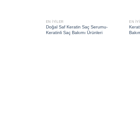
EN İYILER
EN İY
Add to
Add to
Doğal Saf Keratin Saç Serumu-
Kerat
wishlist
wishlist
Keratinli Saç Bakımı Ürünleri
Bakı
Saç Bakımı-Keratin
kımı Ürünleri