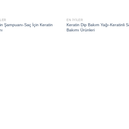
ILER
EN İYILER
Add to
Add
in Şampuanı-Saç İçin Keratin
Keratin Dip Bakım Yağı-Keratinli 
wishlist
wishl
mı
Bakımı Ürünleri