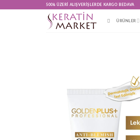
Skip
500₺ ÜZERI ALIŞVERIŞLERDE KARGO BEDAVA
to
content
ÜRÜNLER