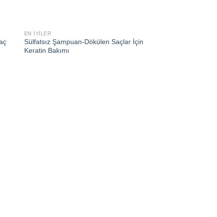
EN İYILER
 to
Add to
Saç
Sülfatsız Şampuan-Dökülen Saçlar İçin
ist
wishlist
Keratin Bakımı