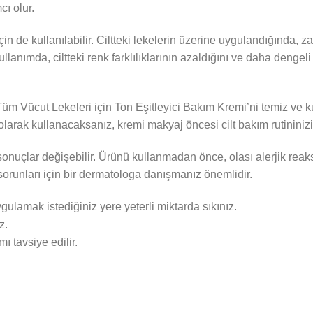
ı olur.
n de kullanılabilir. Ciltteki lekelerin üzerine uygulandığında, z
anımda, ciltteki renk farklılıklarının azaldığını ve daha dengeli b
 Vücut Lekeleri için Ton Eşitleyici Bakım Kremi’ni temiz ve kuru
larak kullanacaksanız, kremi makyaj öncesi cilt bakım rutininizi
el sonuçlar değişebilir. Ürünü kullanmadan önce, olası alerjik reak
sorunları için bir dermatologa danışmanız önemlidir.
ulamak istediğiniz yere yeterli miktarda sıkınız.
z.
 tavsiye edilir.