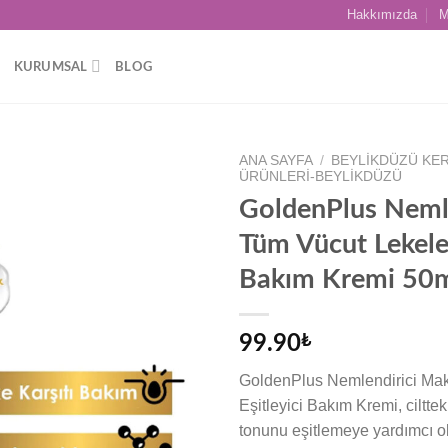
Hakkımızda
M
KURUMSAL
BLOG
ANA SAYFA
/
BEYLIKDÜZÜ KER
ÜRÜNLERI-BEYLIKDÜZÜ
GoldenPlus Nemle
Add to
wishlist
Tüm Vücut Lekeleri
Bakım Kremi 50
99.90
₺
GoldenPlus Nemlendirici Maky
Eşitleyici Bakım Kremi, ciltte
tonunu eşitlemeye yardımcı ol