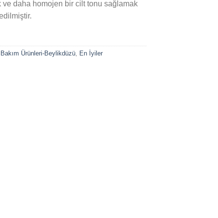
ek ve daha homojen bir cilt tonu sağlamak
dilmiştir.
t Bakım Ürünleri-Beylikdüzü
,
En İyiler