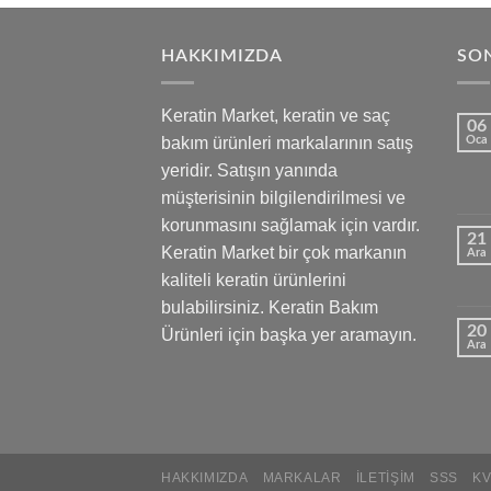
HAKKIMIZDA
SON
Keratin Market, keratin ve saç
06
bakım ürünleri markalarının satış
Oca
yeridir. Satışın yanında
müşterisinin bilgilendirilmesi ve
korunmasını sağlamak için vardır.
21
Keratin Market bir çok markanın
Ara
kaliteli keratin ürünlerini
bulabilirsiniz. Keratin Bakım
20
Ürünleri için başka yer aramayın.
Ara
HAKKIMIZDA
MARKALAR
İLETIŞIM
SSS
K