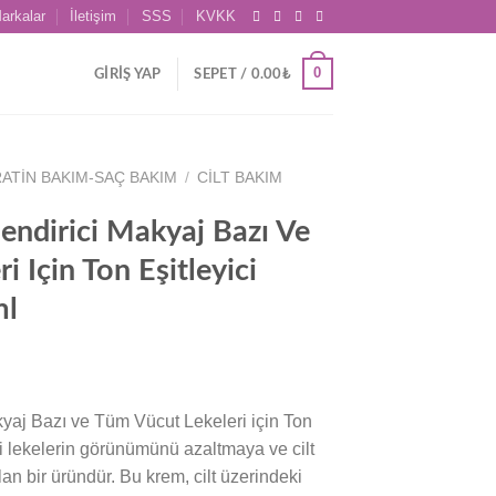
arkalar
İletişim
SSS
KVKK
0
GIRIŞ YAP
SEPET /
0.00
₺
ATIN BAKIM-SAÇ BAKIM
/
CILT BAKIM
ndirici Makyaj Bazı Ve
 Için Ton Eşitleyici
ml
aj Bazı ve Tüm Vücut Lekeleri için Ton
ki lekelerin görünümünü azaltmaya ve cilt
an bir üründür. Bu krem, cilt üzerindeki