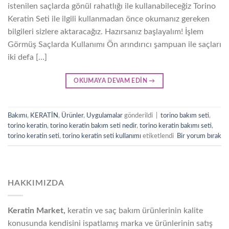
istenilen saçlarda gönül rahatlığı ile kullanabileceğiz Torino
Keratin Seti ile ilgili kullanmadan önce okumanız gereken
bilgileri sizlere aktaracağız. Hazırsanız başlayalım! İşlem
Görmüş Saçlarda Kullanımı Ön arındırıcı şampuan ile saçları
iki defa […]
OKUMAYA DEVAM EDIN
→
Bakımı
,
KERATİN
,
Ürünler
,
Uygulamalar
gönderildi
|
torino bakım seti
,
torino keratin
,
torino keratin bakım seti nedir
,
torino keratin bakımı seti
,
torino keratin seti
,
torino keratin seti kullanımı
etiketlendi
Bir yorum bırak
HAKKIMIZDA
Keratin Market,
keratin ve saç bakım ürünlerinin kalite
konusunda kendisini ispatlamış marka ve ürünlerinin satış