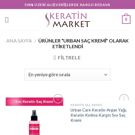
Skip
500₺ ÜZERI ALIŞVERIŞLERDE KARGO BEDAVA
to
content
0
ANA SAYFA
/
ÜRÜNLER “URBAN SAÇ KREMI” OLARAK
ETIKETLENDI
FILTRELE
KERATIN SAÇ KREMI
Add to
Add to
Urban Care Keratin-Argan Yağı,
wishlist
wishlist
Keratin Kırılma Karşıtı Sıvı Saç
Kremi