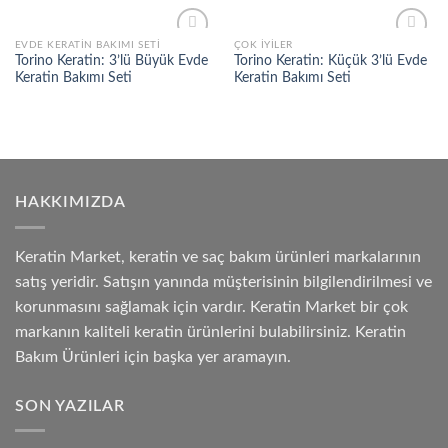
EVDE KERATIN BAKIMI SETI
ÇOK İYILER
Add to
Add to
Torino Keratin: 3’lü Büyük Evde
Torino Keratin: Küçük 3’lü Evde
wishlist
wishlist
Keratin Bakımı Seti
Keratin Bakımı Seti
HAKKIMIZDA
Keratin Market, keratin ve saç bakım ürünleri markalarının
satış yeridir. Satışın yanında müşterisinin bilgilendirilmesi ve
korunmasını sağlamak için vardır. Keratin Market bir çok
markanın kaliteli keratin ürünlerini bulabilirsiniz. Keratin
Bakım Ürünleri için başka yer aramayın.
SON YAZILAR