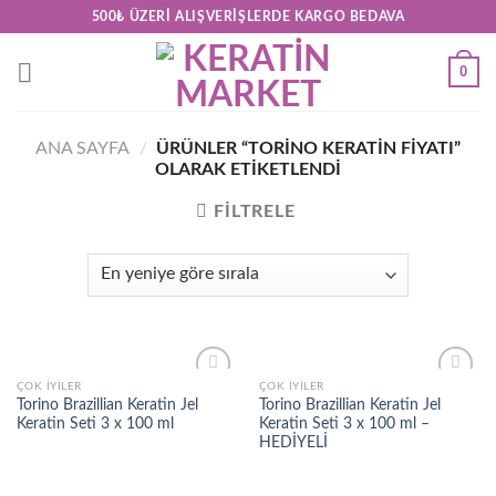
Skip
500₺ ÜZERI ALIŞVERIŞLERDE KARGO BEDAVA
to
content
0
ANA SAYFA
/
ÜRÜNLER “TORINO KERATIN FIYATI”
OLARAK ETIKETLENDI
FILTRELE
ÇOK İYILER
ÇOK İYILER
Add to
Add to
Torino Brazillian Keratin Jel
Torino Brazillian Keratin Jel
wishlist
wishlist
Keratin Seti 3 x 100 ml
Keratin Seti 3 x 100 ml –
HEDİYELİ