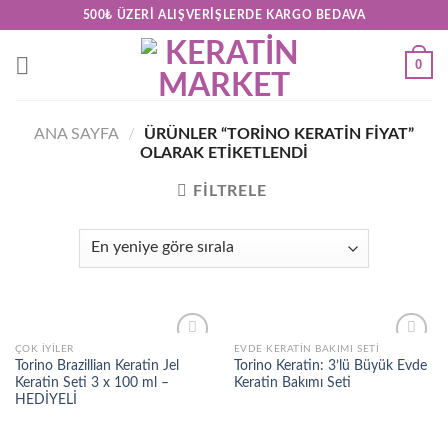
Skip
500₺ ÜZERI ALIŞVERIŞLERDE KARGO BEDAVA
to
content
0
ANA SAYFA
/
ÜRÜNLER “TORINO KERATIN FIYAT”
OLARAK ETIKETLENDI
FILTRELE
ÇOK İYILER
EVDE KERATIN BAKIMI SETI
Add to
Add to
Torino Brazillian Keratin Jel
Torino Keratin: 3’lü Büyük Evde
wishlist
wishlist
Keratin Seti 3 x 100 ml –
Keratin Bakımı Seti
HEDİYELİ