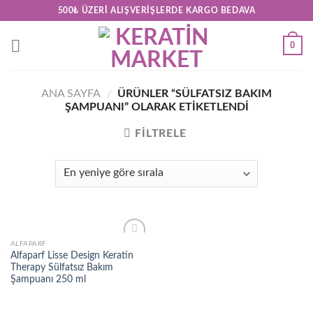
Skip
500₺ ÜZERI ALIŞVERIŞLERDE KARGO BEDAVA
to
content
0
ANA SAYFA
/
ÜRÜNLER “SÜLFATSIZ BAKIM
ŞAMPUANI” OLARAK ETIKETLENDI
FILTRELE
ALFAPARF
Add to
Alfaparf Lisse Design Keratin
wishlist
Therapy Sülfatsız Bakım
Şampuanı 250 ml