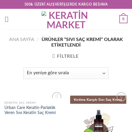
Skip
500₺ ÜZERI ALIŞVERIŞLERDE KARGO BEDAVA
to
content
0
ANA SAYFA
/
ÜRÜNLER “SIVI SAÇ KREMI” OLARAK
ETIKETLENDI
FILTRELE
KERATIN SAÇ KREMI
Add to
Add to
Urban Care Keratin-Parlaklık
wishlist
wishlist
Veren Sıvı Keratin Saç Kremi