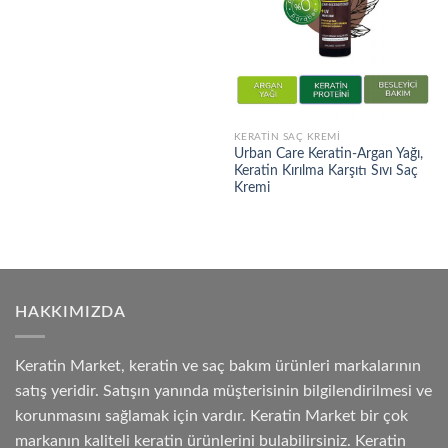
KERATIN SAÇ KREMI
Urban Care Keratin-Argan Yağı,
Keratin Kırılma Karşıtı Sıvı Saç
Kremi
HAKKIMIZDA
Keratin Market, keratin ve saç bakım ürünleri markalarının
satış yeridir. Satışın yanında müşterisinin bilgilendirilmesi ve
korunmasını sağlamak için vardır. Keratin Market bir çok
markanın kaliteli keratin ürünlerini bulabilirsiniz. Keratin