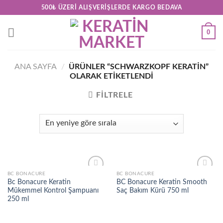
Skip
500₺ ÜZERI ALIŞVERIŞLERDE KARGO BEDAVA
to
content
0
ANA SAYFA
/
ÜRÜNLER “SCHWARZKOPF KERATIN”
OLARAK ETIKETLENDI
FILTRELE
BC BONACURE
BC BONACURE
Add to
Add to
Bc Bonacure Keratin
BC Bonacure Keratin Smooth
wishlist
wishlist
Mükemmel Kontrol Şampuanı
Saç Bakım Kürü 750 ml
250 ml