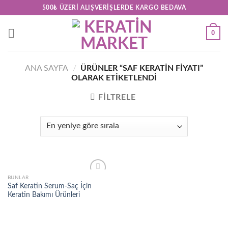
Skip
500₺ ÜZERI ALIŞVERIŞLERDE KARGO BEDAVA
to
content
0
ANA SAYFA
/
ÜRÜNLER “SAF KERATIN FIYATI”
OLARAK ETIKETLENDI
FILTRELE
BUNLAR
Add to
Saf Keratin Serum-Saç İçin
wishlist
Keratin Bakımı Ürünleri