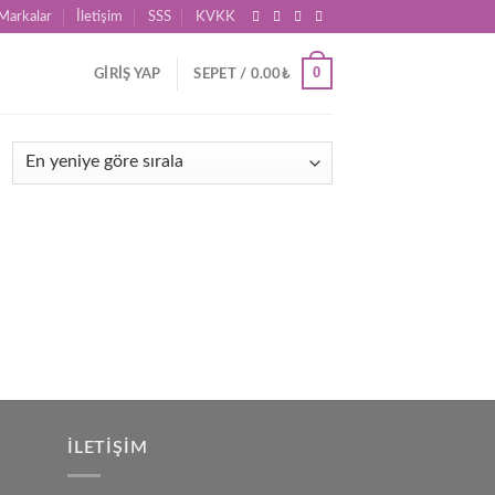
Markalar
İletişim
SSS
KVKK
0
GIRIŞ YAP
SEPET /
0.00
₺
İLETIŞIM