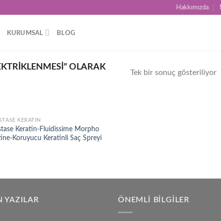
Hakkımızda
KURUMSAL
BLOG
EKTRIKLENMESI” OLARAK
Tek bir sonuç gösteriliyor
STASE KERATIN
Add to
stase Keratin-Fluidissime Morpho
wishlist
ine-Koruyucu Keratinli Saç Spreyi
 YAZILAR
ÖNEMLI BILGILER