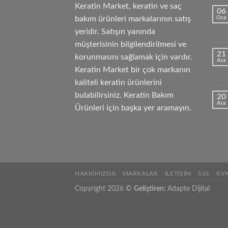
Keratin Market, keratin ve saç
06
bakım ürünleri markalarının satış
Oca
yeridir. Satışın yanında
müşterisinin bilgilendirilmesi ve
21
korunmasını sağlamak için vardır.
Ara
Keratin Market bir çok markanın
kaliteli keratin ürünlerini
bulabilirsiniz. Keratin Bakım
20
Ara
Ürünleri için başka yer aramayın.
HAKKIMIZDA
MARKALAR
İLETIŞIM
SSS
KV
Copyright 2026 ©
Geliştiren:
Adapte Dijital