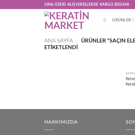
Skip
500₺ ÜZERI ALIŞVERIŞLERDE KARGO BEDAVA
to
content
ÜRÜNLER
ANA SAYFA
/
ÜRÜNLER “SAÇIN EL
ETIKETLENDI
KERA
Kera
Kerat
HAKKIMIZDA
SON