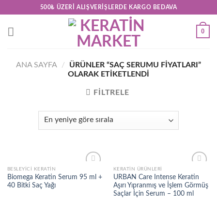
Skip
500₺ ÜZERI ALIŞVERIŞLERDE KARGO BEDAVA
to
content
0
ANA SAYFA
/
ÜRÜNLER “SAÇ SERUMU FIYATLARI”
OLARAK ETIKETLENDI
FILTRELE
BESLEYICI KERATIN
KERATİN ÜRÜNLERİ
Add to
Add to
Biomega Keratin Serum 95 ml +
URBAN Care Intense Keratin
wishlist
wishlist
40 Bitki Saç Yağı
Aşırı Yıpranmış ve İşlem Görmüş
Saçlar İçin Serum – 100 ml