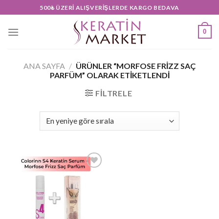
Skip
500₺ ÜZERI ALIŞVERIŞLERDE KARGO BEDAVA
to
content
0
ANA SAYFA
/
ÜRÜNLER “MORFOSE FRIZZ SAÇ
PARFÜM” OLARAK ETIKETLENDI
FILTRELE
Add to
wishlist