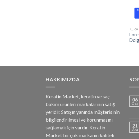
KERA
Lore
Dolg
HAKKIMIZDA
SON
Keratin Market, keratin ve saç
06
bakım ürünleri markalarının satış
Oca
yeridir. Satışın yanında müşterisinin
bilgilendirilmesi ve korunmasını
21
sağlamak için vardır. Keratin
Ara
Market bir çok markanın kaliteli