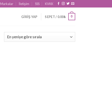
Markalar
İletişim
SSS
KVKK
0
GIRIŞ YAP
SEPET /
0.00
₺