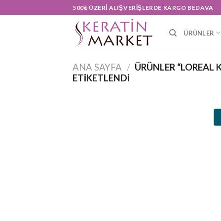
Skip
500₺ ÜZERI ALIŞVERIŞLERDE KARGO BEDAVA
to
content
ÜRÜNLER
ANA SAYFA
/
ÜRÜNLER “LOREAL K
ETIKETLENDI