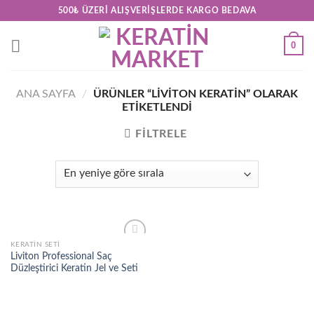
Skip
500₺ ÜZERI ALIŞVERIŞLERDE KARGO BEDAVA
to
content
0
ANA SAYFA
/
ÜRÜNLER “LIVITON KERATIN” OLARAK
ETIKETLENDI
FILTRELE
KERATIN SETI
Add to
Liviton Professional Saç
wishlist
Düzleştirici Keratin Jel ve Seti