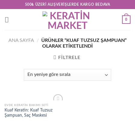
Skip
500₺ ÜZERI ALIŞVERIŞLERDE KARGO BEDAVA
to
content
0
ANA SAYFA
/
ÜRÜNLER “KUAF TUZSUZ ŞAMPUAN”
OLARAK ETIKETLENDI
FILTRELE
EVDE KERATIN BAKIMI SETI
Add to
Kuaf Keratin: Kuaf Tuzsuz
wishlist
Şampuan, Saç Maskesi