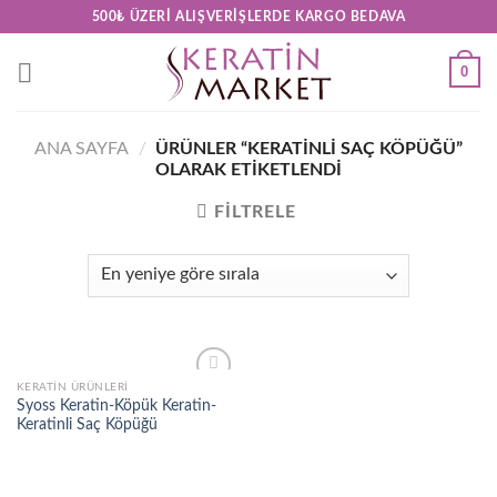
Skip
500₺ ÜZERI ALIŞVERIŞLERDE KARGO BEDAVA
to
content
0
ANA SAYFA
/
ÜRÜNLER “KERATINLI SAÇ KÖPÜĞÜ”
OLARAK ETIKETLENDI
FILTRELE
KERATİN ÜRÜNLERİ
Add to
Syoss Keratin-Köpük Keratin-
wishlist
Keratinli Saç Köpüğü