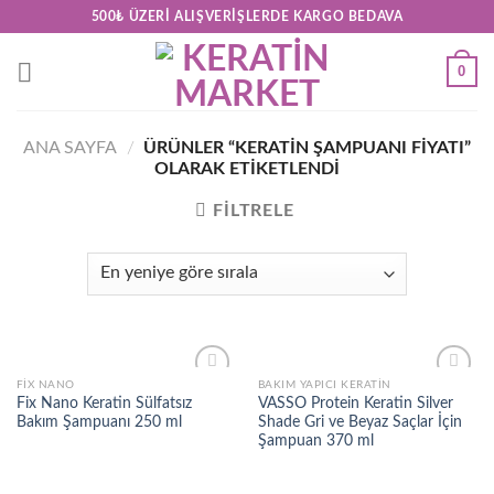
Skip
500₺ ÜZERI ALIŞVERIŞLERDE KARGO BEDAVA
to
content
0
ANA SAYFA
/
ÜRÜNLER “KERATIN ŞAMPUANI FIYATI”
OLARAK ETIKETLENDI
FILTRELE
FIX NANO
BAKIM YAPICI KERATIN
Add to
Add to
Fix Nano Keratin Sülfatsız
VASSO Protein Keratin Silver
wishlist
wishlist
Bakım Şampuanı 250 ml
Shade Gri ve Beyaz Saçlar İçin
Şampuan 370 ml