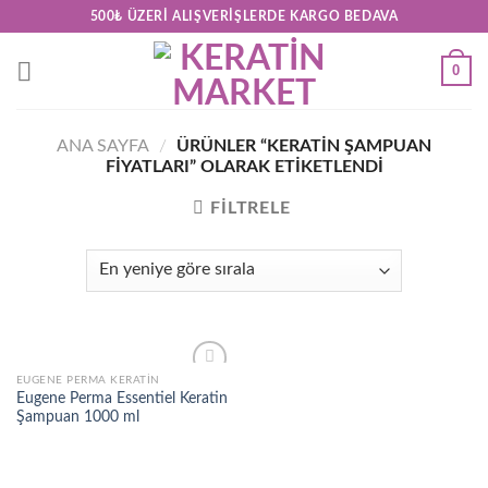
Skip
500₺ ÜZERI ALIŞVERIŞLERDE KARGO BEDAVA
to
content
0
ANA SAYFA
/
ÜRÜNLER “KERATIN ŞAMPUAN
FIYATLARI” OLARAK ETIKETLENDI
FILTRELE
EUGENE PERMA KERATIN
Add to
Eugene Perma Essentiel Keratin
wishlist
Şampuan 1000 ml