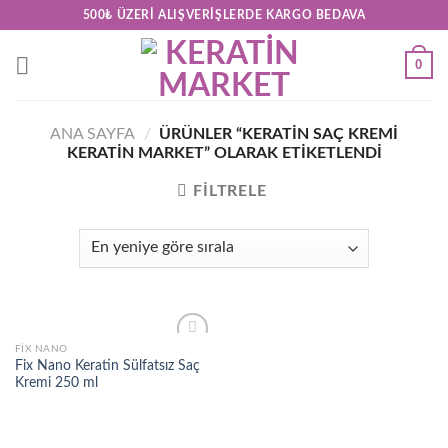
Skip
500₺ ÜZERI ALIŞVERIŞLERDE KARGO BEDAVA
to
content
0
ANA SAYFA
/
ÜRÜNLER “KERATIN SAÇ KREMI
KERATIN MARKET” OLARAK ETIKETLENDI
FILTRELE
FIX NANO
Add to
Fix Nano Keratin Sülfatsız Saç
wishlist
Kremi 250 ml