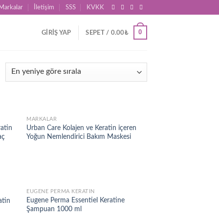
Markalar
İletişim
SSS
KVKK
0
GIRIŞ YAP
SEPET /
0.00
₺
MARKALAR
d to
Add to
atin
Urban Care Kolajen ve Keratin içeren
hlist
wishlist
aç
Yoğun Nemlendirici Bakım Maskesi
EUGENE PERMA KERATIN
d to
Add to
Eugene Perma Essentiel Keratine
atin
hlist
wishlist
Şampuan 1000 ml