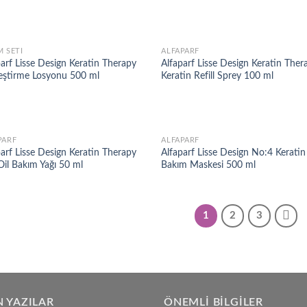
M SETI
ALFAPARF
Add to
Ad
arf Lisse Design Keratin Therapy
Alfaparf Lisse Design Keratin Ther
wishlist
wis
eştirme Losyonu 500 ml
Keratin Refill Sprey 100 ml
PARF
ALFAPARF
Add to
Ad
arf Lisse Design Keratin Therapy
Alfaparf Lisse Design No:4 Keratin
wishlist
wis
Oil Bakım Yağı 50 ml
Bakım Maskesi 500 ml
1
2
3
 YAZILAR
ÖNEMLI BILGILER