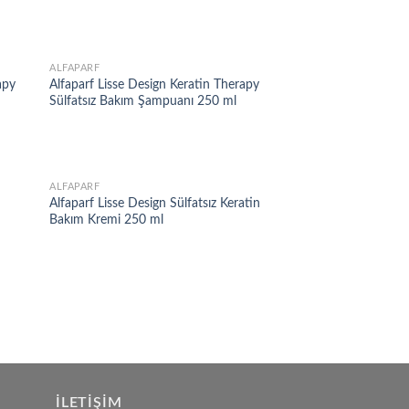
ALFAPARF
d to
Add to
apy
Alfaparf Lisse Design Keratin Therapy
hlist
wishlist
Sülfatsız Bakım Şampuanı 250 ml
ALFAPARF
d to
Add to
Alfaparf Lisse Design Sülfatsız Keratin
hlist
wishlist
Bakım Kremi 250 ml
İLETIŞIM