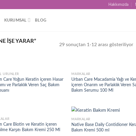
Hakkımızda
KURUMSAL
BLOG
E IŞE YARAR”
29 sonuçtan 1-12 arası gösteriliyor
L ÜRÜNLER
MARKALAR
Add to
Ad
n Care Yoğun Keratin içeren Hasar
Urban Care Macadamia Yağı ve Ker
wishlist
wis
ımı ve Parlaklık Veren Saç Bakım
içeren Onarım ve Parlaklık Veren S
uanı
Bakım Serumu 100 Ml
ALAR
MARKALAR
Add to
Ad
 Care Biotin ve Keratin içeren
Native Base Daily Contidioner Ker
wishlist
wis
lme Karşıtı Bakım Kremi 250 Ml
Bakım Kremi 500 ml