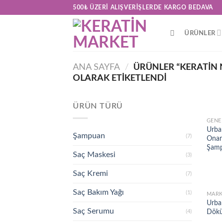
Skip
500₺ ÜZERI ALIŞVERIŞLERDE KARGO BEDAVA
to
content
ÜRÜNLER
ANA SAYFA
/
ÜRÜNLER “KERATIN N
OLARAK ETIKETLENDI
ÜRÜN TÜRÜ
GENE
Urba
Şampuan
(7)
Onar
Şamp
Saç Maskesi
(3)
Saç Kremi
(7)
Saç Bakım Yağı
(1)
MARK
Urban
Saç Serumu
Dökü
(4)