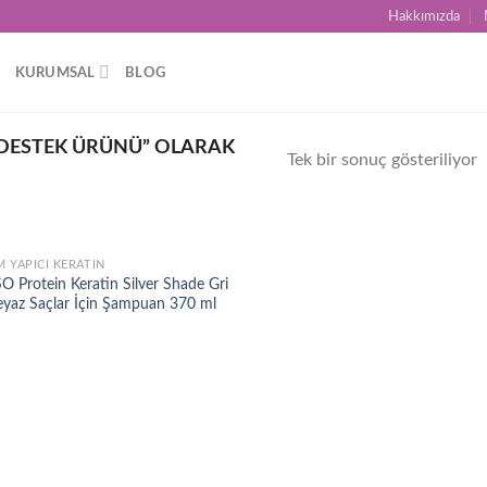
Hakkımızda
KURUMSAL
BLOG
 DESTEK ÜRÜNÜ” OLARAK
Tek bir sonuç gösteriliyor
M YAPICI KERATIN
Add to
O Protein Keratin Silver Shade Gri
wishlist
eyaz Saçlar İçin Şampuan 370 ml