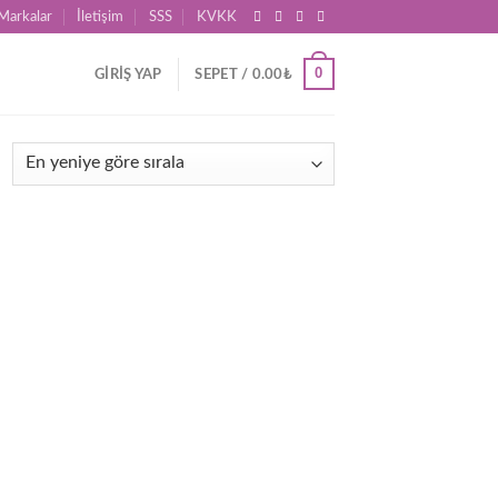
Markalar
İletişim
SSS
KVKK
0
GIRIŞ YAP
SEPET /
0.00
₺