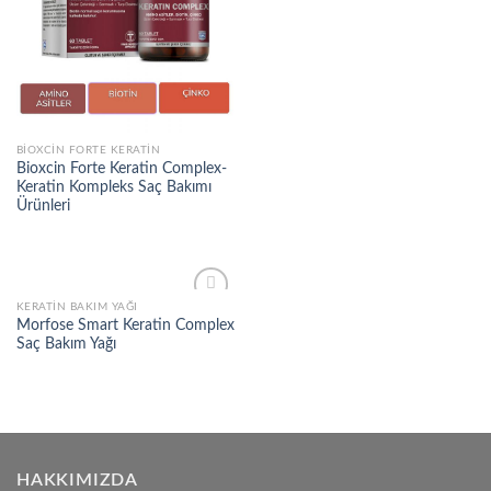
BIOXCIN FORTE KERATIN
Bioxcin Forte Keratin Complex-
Keratin Kompleks Saç Bakımı
Ürünleri
KERATIN BAKIM YAĞI
Add to
Morfose Smart Keratin Complex
wishlist
Saç Bakım Yağı
HAKKIMIZDA