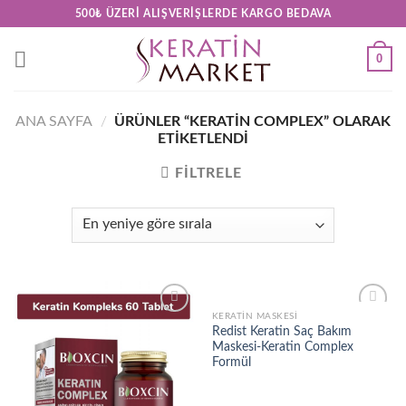
Skip
500₺ ÜZERI ALIŞVERIŞLERDE KARGO BEDAVA
to
content
0
ANA SAYFA
/
ÜRÜNLER “KERATIN COMPLEX” OLARAK
ETIKETLENDI
FILTRELE
KERATIN MASKESI
Add to
Add to
Redist Keratin Saç Bakım
wishlist
wishlist
Maskesi-Keratin Complex
Formül