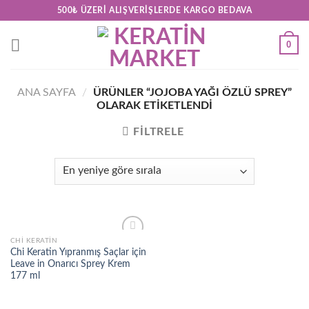
Skip
500₺ ÜZERI ALIŞVERIŞLERDE KARGO BEDAVA
to
content
0
ANA SAYFA
/
ÜRÜNLER “JOJOBA YAĞI ÖZLÜ SPREY”
OLARAK ETIKETLENDI
FILTRELE
CHI KERATIN
Add to
Chi Keratin Yıpranmış Saçlar için
wishlist
Leave in Onarıcı Sprey Krem
177 ml