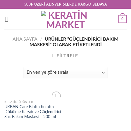
Skip
500₺ ÜZERI ALIŞVERIŞLERDE KARGO BEDAVA
to
content
0
ANA SAYFA
/
ÜRÜNLER “GÜÇLENDIRICI BAKIM
MASKESI” OLARAK ETIKETLENDI
FILTRELE
KERATİN ÜRÜNLERİ
Add to
URBAN Care Biotin Keratin
wishlist
Dökülme Karşıtı ve Güçlendirici
Saç Bakım Maskesi – 200 ml